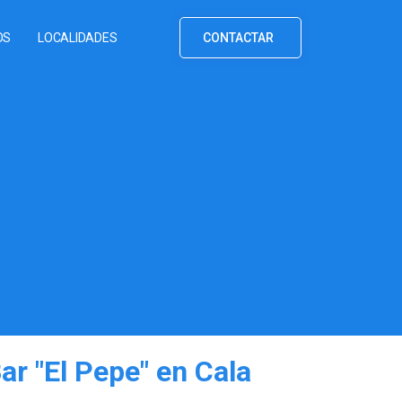
OS
LOCALIDADES
CONTACTAR
ar "El Pepe" en Cala