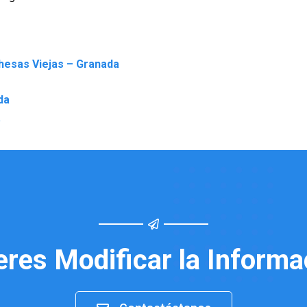
ehesas Viejas – Granada
da
a
eres Modificar la Informa