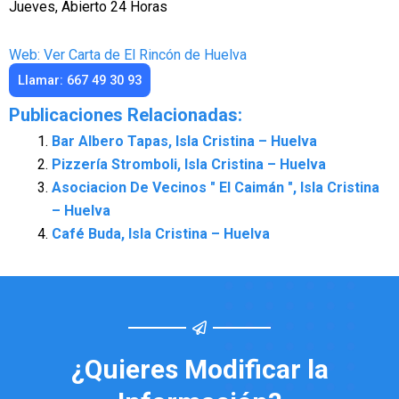
Jueves, Abierto 24 Horas
Web: Ver Carta de El Rincón de Huelva
Llamar: 667 49 30 93
Publicaciones Relacionadas:
Bar Albero Tapas, Isla Cristina – Huelva
Pizzería Stromboli, Isla Cristina – Huelva
Asociacion De Vecinos " El Caimán ", Isla Cristina
– Huelva
Café Buda, Isla Cristina – Huelva
¿Quieres Modificar la