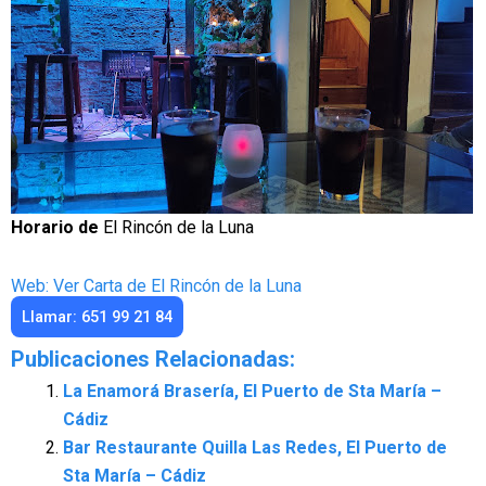
Horario de
El Rincón de la Luna
Web: Ver Carta de El Rincón de la Luna
Llamar: 651 99 21 84
Publicaciones Relacionadas:
La Enamorá Brasería, El Puerto de Sta María –
Cádiz
Bar Restaurante Quilla Las Redes, El Puerto de
Sta María – Cádiz