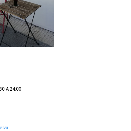
:30 A 24:00
elva