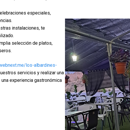
lebraciones especiales,
ncias.
stras instalaciones, te
lizado.
mplia selección de platos,
seros.
/webnext.me/los-albardines-
estros servicios y realizar una
de una experiencia gastronómica