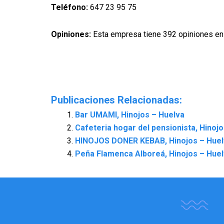
Teléfono:
647 23 95 75
Opiniones:
Esta empresa tiene 392 opiniones en
Publicaciones Relacionadas:
Bar UMAMI, Hinojos – Huelva
Cafeteria hogar del pensionista, Hinoj
HINOJOS DONER KEBAB, Hinojos – Huel
Peña Flamenca Alboreá, Hinojos – Hue