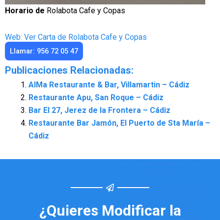
Horario de
Rolabota Cafe y Copas
Web: Ver Carta de Rolabota Cafe y Copas
Llamar: 956 72 05 47
Publicaciones Relacionadas:
AlMa Restaurante & Bar, Villamartin – Cádiz
Restaurante Apu, San Roque – Cádiz
Bar El 27, Jerez de la Frontera – Cádiz
Restaurante Bar Jamón, El Puerto de Sta María –
Cádiz
¿Quieres Modificar la