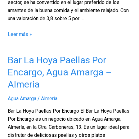
sector, se ha convertido en el lugar preferido de los
amantes de la buena comida y el ambiente relajado. Con
una valoración de 3,8 sobre 5 por …
Leer más »
Bar
Bar La Hoya Paellas Por
La
Encargo, Agua Amarga –
Hoya
Paellas
Almería
Por
Encargo,
Agua Amarga
/
Almería
Agua
Bar La Hoya Paellas Por Encargo El Bar La Hoya Paellas
Amarga
Por Encargo es un negocio ubicado en Agua Amarga,
–
Almería, en la Ctra. Carboneras, 13. Es un lugar ideal para
Almería
disfrutar de deliciosas paellas y otros platos