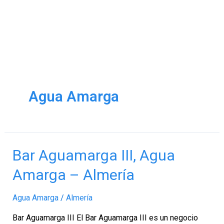
Agua Amarga
Bar
Bar Aguamarga III, Agua
Aguamarga
Amarga – Almería
III,
Agua
Agua Amarga
/
Almería
Amarga
–
Bar Aguamarga III El Bar Aguamarga III es un negocio