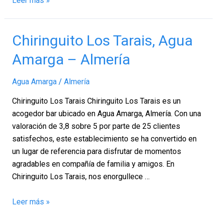
Leer más »
Chiringuito
Chiringuito Los Tarais, Agua
Los
Amarga – Almería
Tarais,
Agua
Agua Amarga
/
Almería
Amarga
–
Chiringuito Los Tarais Chiringuito Los Tarais es un
Almería
acogedor bar ubicado en Agua Amarga, Almería. Con una
valoración de 3,8 sobre 5 por parte de 25 clientes
satisfechos, este establecimiento se ha convertido en
un lugar de referencia para disfrutar de momentos
agradables en compañía de familia y amigos. En
Chiringuito Los Tarais, nos enorgullece …
Leer más »