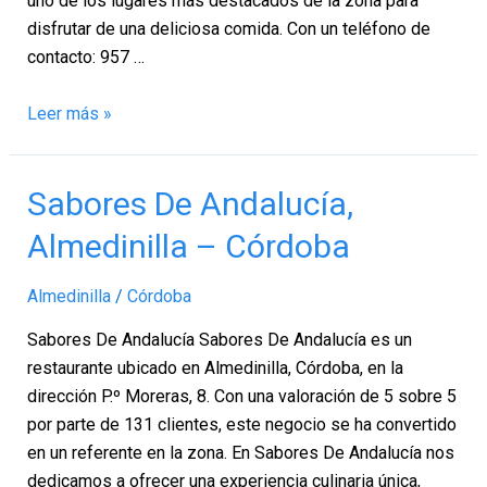
uno de los lugares más destacados de la zona para
disfrutar de una deliciosa comida. Con un teléfono de
contacto: 957 …
Leer más »
Sabores
Sabores De Andalucía,
De
Almedinilla – Córdoba
Andalucía,
Almedinilla
Almedinilla
/
Córdoba
–
Córdoba
Sabores De Andalucía Sabores De Andalucía es un
restaurante ubicado en Almedinilla, Córdoba, en la
dirección P.º Moreras, 8. Con una valoración de 5 sobre 5
por parte de 131 clientes, este negocio se ha convertido
en un referente en la zona. En Sabores De Andalucía nos
dedicamos a ofrecer una experiencia culinaria única,