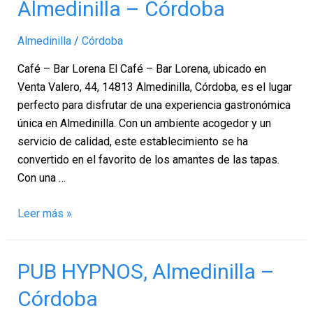
Almedinilla – Córdoba
Bar
Lorena,
Almedinilla
/
Córdoba
Almedinilla
–
Café – Bar Lorena El Café – Bar Lorena, ubicado en
Córdoba
Venta Valero, 44, 14813 Almedinilla, Córdoba, es el lugar
perfecto para disfrutar de una experiencia gastronómica
única en Almedinilla. Con un ambiente acogedor y un
servicio de calidad, este establecimiento se ha
convertido en el favorito de los amantes de las tapas.
Con una …
Leer más »
PUB
PUB HYPNOS, Almedinilla –
HYPNOS,
Córdoba
Almedinilla