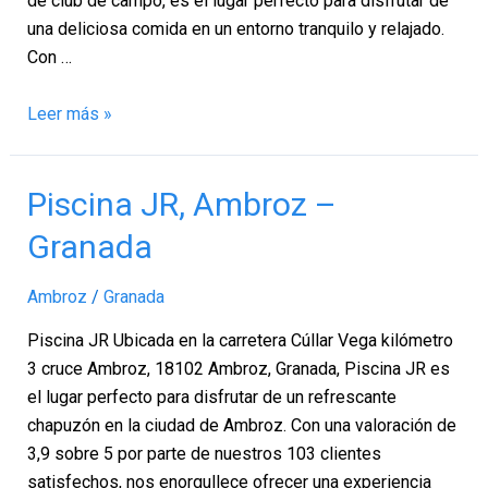
de club de campo, es el lugar perfecto para disfrutar de
una deliciosa comida en un entorno tranquilo y relajado.
Con …
Leer más »
Piscina
Piscina JR, Ambroz –
JR,
Granada
Ambroz
–
Ambroz
/
Granada
Granada
Piscina JR Ubicada en la carretera Cúllar Vega kilómetro
3 cruce Ambroz, 18102 Ambroz, Granada, Piscina JR es
el lugar perfecto para disfrutar de un refrescante
chapuzón en la ciudad de Ambroz. Con una valoración de
3,9 sobre 5 por parte de nuestros 103 clientes
satisfechos, nos enorgullece ofrecer una experiencia