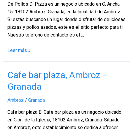
Ambroz
De Pollos D’ Pizza es un negocio ubicado en C. Ancha,
–
15, 18102 Ambroz, Granada, en la localidad de Ambroz.
Granada
Si estás buscando un lugar donde disfrutar de deliciosas
pizzas y pollos asados, este es el sitio perfecto para ti.
Nuestro teléfono de contacto es el …
Leer más »
Cafe
Cafe bar plaza, Ambroz –
bar
Granada
plaza,
Ambroz
Ambroz
/
Granada
–
Granada
Cafe bar plaza El Cafe bar plaza es un negocio ubicado
en Cjón. de la Iglesia, 18102 Ambroz, Granada. Situado
en Ambroz, este establecimiento se dedica a ofrecer