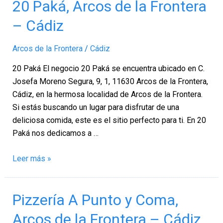
20
20 Paká, Arcos de la Frontera
Paká,
– Cádiz
Arcos
de
Arcos de la Frontera
/
Cádiz
la
Frontera
20 Paká El negocio 20 Paká se encuentra ubicado en C.
–
Josefa Moreno Segura, 9, 1, 11630 Arcos de la Frontera,
Cádiz
Cádiz, en la hermosa localidad de Arcos de la Frontera.
Si estás buscando un lugar para disfrutar de una
deliciosa comida, este es el sitio perfecto para ti. En 20
Paká nos dedicamos a …
Leer más »
Pizzería
Pizzería A Punto y Coma,
A
Arcos de la Frontera – Cádiz
Punto