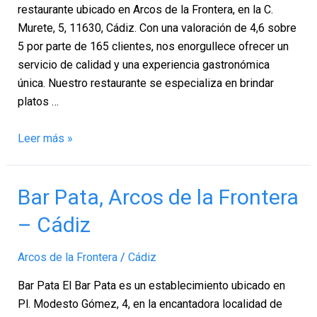
la
restaurante ubicado en Arcos de la Frontera, en la C.
Frontera
Murete, 5, 11630, Cádiz. Con una valoración de 4,6 sobre
–
5 por parte de 165 clientes, nos enorgullece ofrecer un
Cádiz
servicio de calidad y una experiencia gastronómica
única. Nuestro restaurante se especializa en brindar
platos …
Leer más »
Bar
Bar Pata, Arcos de la Frontera
Pata,
– Cádiz
Arcos
de
Arcos de la Frontera
/
Cádiz
la
Frontera
Bar Pata El Bar Pata es un establecimiento ubicado en
–
Pl. Modesto Gómez, 4, en la encantadora localidad de