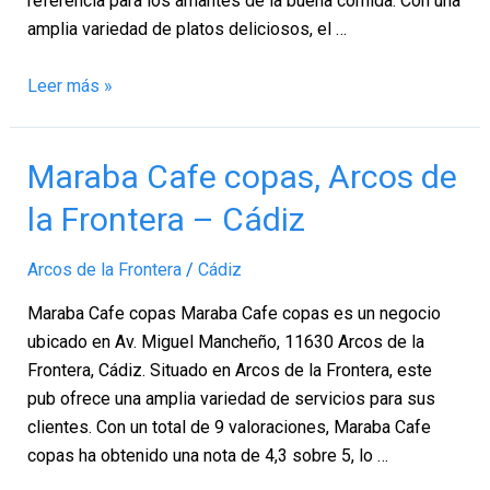
referencia para los amantes de la buena comida. Con una
amplia variedad de platos deliciosos, el …
Leer más »
Maraba
Maraba Cafe copas, Arcos de
Cafe
la Frontera – Cádiz
copas,
Arcos
Arcos de la Frontera
/
Cádiz
de
la
Maraba Cafe copas Maraba Cafe copas es un negocio
Frontera
ubicado en Av. Miguel Mancheño, 11630 Arcos de la
–
Frontera, Cádiz. Situado en Arcos de la Frontera, este
Cádiz
pub ofrece una amplia variedad de servicios para sus
clientes. Con un total de 9 valoraciones, Maraba Cafe
copas ha obtenido una nota de 4,3 sobre 5, lo …