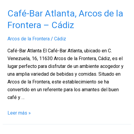
Café-
Café-Bar Atlanta, Arcos de la
Bar
Frontera – Cádiz
Atlanta,
Arcos
Arcos de la Frontera
/
Cádiz
de
la
Café-Bar Atlanta El Café-Bar Atlanta, ubicado en C.
Frontera
Venezuela, 16, 11630 Arcos de la Frontera, Cádiz, es el
–
lugar perfecto para disfrutar de un ambiente acogedor y
Cádiz
una amplia variedad de bebidas y comidas. Situado en
Arcos de la Frontera, este establecimiento se ha
convertido en un referente para los amantes del buen
café y …
Leer más »