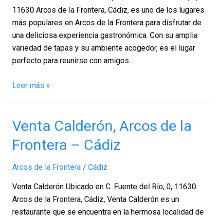
Frontera
11630 Arcos de la Frontera, Cádiz, es uno de los lugares
–
más populares en Arcos de la Frontera para disfrutar de
Cádiz
una deliciosa experiencia gastronómica. Con su amplia
variedad de tapas y su ambiente acogedor, es el lugar
perfecto para reunirse con amigos …
Leer más »
Venta
Venta Calderón, Arcos de la
Calderón,
Frontera – Cádiz
Arcos
de
Arcos de la Frontera
/
Cádiz
la
Frontera
Venta Calderón Ubicado en C. Fuente del Río, 0, 11630
–
Arcos de la Frontera, Cádiz, Venta Calderón es un
Cádiz
restaurante que se encuentra en la hermosa localidad de