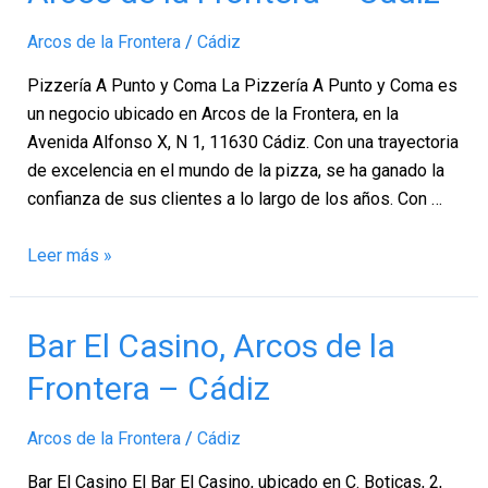
y
Arcos de la Frontera
/
Cádiz
Coma,
Arcos
Pizzería A Punto y Coma La Pizzería A Punto y Coma es
de
un negocio ubicado en Arcos de la Frontera, en la
la
Avenida Alfonso X, N 1, 11630 Cádiz. Con una trayectoria
Frontera
de excelencia en el mundo de la pizza, se ha ganado la
–
confianza de sus clientes a lo largo de los años. Con …
Cádiz
Leer más »
Bar
Bar El Casino, Arcos de la
El
Frontera – Cádiz
Casino,
Arcos
Arcos de la Frontera
/
Cádiz
de
la
Bar El Casino El Bar El Casino, ubicado en C. Boticas, 2,