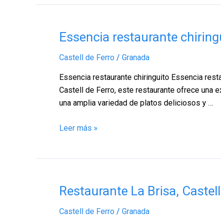
Essencia
Essencia restaurante chiring
restaurante
Castell de Ferro
/
Granada
chiringuito,
Castell
Essencia restaurante chiringuito Essencia resta
de
Castell de Ferro, este restaurante ofrece una e
Ferro
una amplia variedad de platos deliciosos y …
–
Granada
Leer más »
Restaurante
Restaurante La Brisa, Castel
La
Castell de Ferro
/
Granada
Brisa,