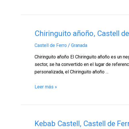
de
Ferro
–
Granada
Chiringuito
Chiringuito añoño, Castell d
añoño,
Castell de Ferro
/
Granada
Castell
de
Chiringuito añoño El Chiringuito añoño es un neg
Ferro
sector, se ha convertido en el lugar de refere
–
personalizada, el Chiringuito añoño …
Granada
Leer más »
Kebab
Kebab Castell, Castell de Fe