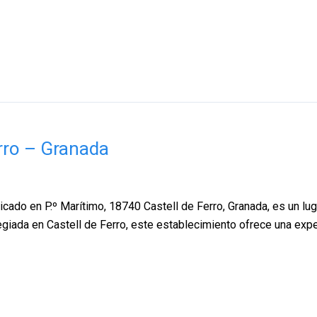
rro – Granada
ado en P.º Marítimo, 18740 Castell de Ferro, Granada, es un luga
legiada en Castell de Ferro, este establecimiento ofrece una exp