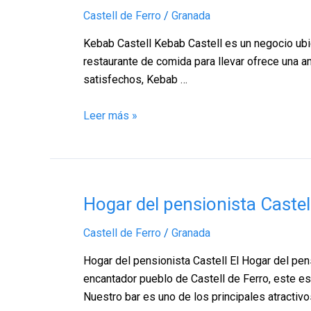
Castell,
Castell de Ferro
/
Granada
Castell
de
Kebab Castell Kebab Castell es un negocio ubic
Ferro
restaurante de comida para llevar ofrece una a
–
satisfechos, Kebab …
Granada
Leer más »
Hogar
Hogar del pensionista Castel
del
Castell de Ferro
/
Granada
pensionista
Castell,
Hogar del pensionista Castell El Hogar del pens
Castell
encantador pueblo de Castell de Ferro, este e
de
Nuestro bar es uno de los principales atractivo
Ferro