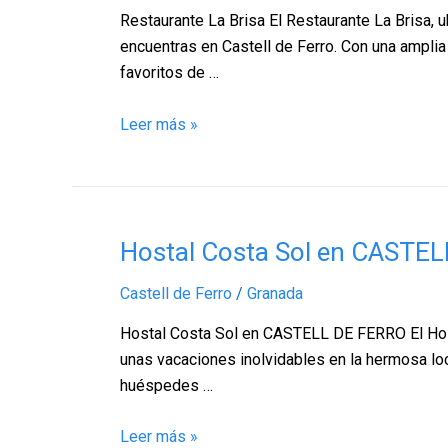
Castell
Restaurante La Brisa El Restaurante La Brisa, u
de
encuentras en Castell de Ferro. Con una amplia
Ferro
favoritos de …
–
Granada
Leer más »
Hostal
Hostal Costa Sol en CASTELL
Costa
Castell de Ferro
/
Granada
Sol
en
Hostal Costa Sol en CASTELL DE FERRO El Hostal
CASTELL
unas vacaciones inolvidables en la hermosa loca
DE
huéspedes …
FERRO,
Castell
Leer más »