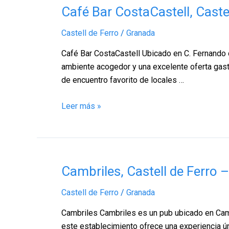
Café
Café Bar CostaCastell, Caste
Bar
Castell de Ferro
/
Granada
CostaCastell,
Castell
Café Bar CostaCastell Ubicado en C. Fernando de
de
ambiente acogedor y una excelente oferta gastr
Ferro
de encuentro favorito de locales …
–
Granada
Leer más »
Cambriles,
Cambriles, Castell de Ferro 
Castell
Castell de Ferro
/
Granada
de
Ferro
Cambriles Cambriles es un pub ubicado en Cambr
–
este establecimiento ofrece una experiencia ún