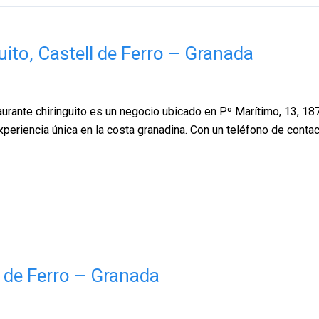
uito, Castell de Ferro – Granada
urante chiringuito es un negocio ubicado en P.º Marítimo, 13, 18
xperiencia única en la costa granadina. Con un teléfono de conta
l de Ferro – Granada