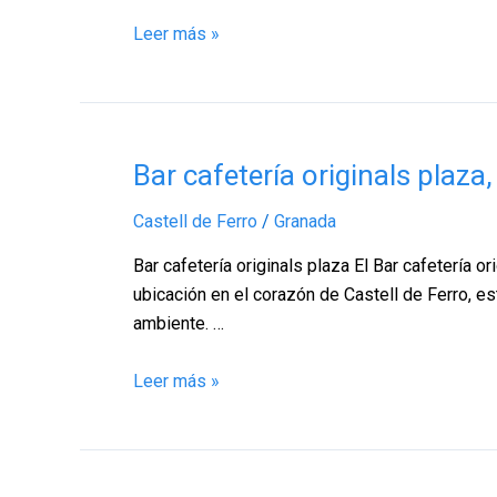
–
Leer más »
Granada
Bar
Bar cafetería originals plaza
cafetería
Castell de Ferro
/
Granada
originals
plaza,
Bar cafetería originals plaza El Bar cafetería o
Castell
ubicación en el corazón de Castell de Ferro, e
de
ambiente. …
Ferro
–
Leer más »
Granada