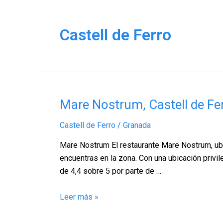
Castell de Ferro
Mare
Mare Nostrum, Castell de Fe
Nostrum,
Castell de Ferro
/
Granada
Castell
de
Mare Nostrum El restaurante Mare Nostrum, ubic
Ferro
encuentras en la zona. Con una ubicación privi
–
de 4,4 sobre 5 por parte de …
Granada
Leer más »