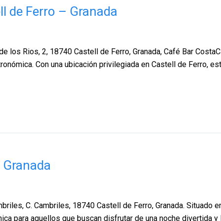
ll de Ferro – Granada
 los Rios, 2, 18740 Castell de Ferro, Granada, Café Bar CostaCas
onómica. Con una ubicación privilegiada en Castell de Ferro, es
– Granada
iles, C. Cambriles, 18740 Castell de Ferro, Granada. Situado en 
ica para aquellos que buscan disfrutar de una noche divertida y