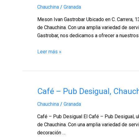
Ivan
Chauchina
/
Granada
Gastrobar,
Chauchina
Meson Ivan Gastrobar Ubicado en C. Carrera, 1
–
de Chauchina. Con una amplia variedad de servi
Granada
Gastrobar, nos dedicamos a ofrecer a nuestros
Leer más »
Café
Café – Pub Desigual, Chauc
–
Chauchina
/
Granada
Pub
Desigual,
Café – Pub Desigual El Café – Pub Desigual, u
Chauchina
de Chauchina. Con una amplia variedad de servi
–
decoración …
Granada