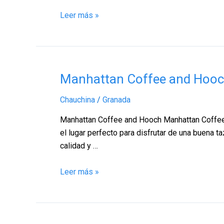
Leer más »
Manhattan
Manhattan Coffee and Hooc
Coffee
Chauchina
/
Granada
and
Hooch,
Manhattan Coffee and Hooch Manhattan Coffee a
Chauchina
el lugar perfecto para disfrutar de una buena 
–
calidad y …
Granada
Leer más »