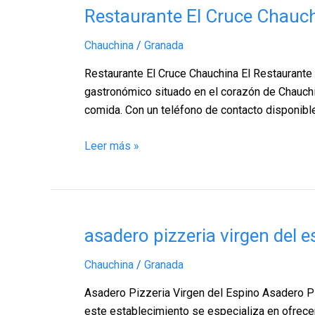
Restaurante
Restaurante El Cruce Chauc
El
Chauchina
/
Granada
Cruce
Chauchina,
Restaurante El Cruce Chauchina El Restaurante 
Chauchina
gastronómico situado en el corazón de Chauchin
–
comida. Con un teléfono de contacto disponibl
Granada
Leer más »
asadero
asadero pizzeria virgen del
pizzeria
Chauchina
/
Granada
virgen
del
Asadero Pizzeria Virgen del Espino Asadero Pi
espino,
este establecimiento se especializa en ofrecer