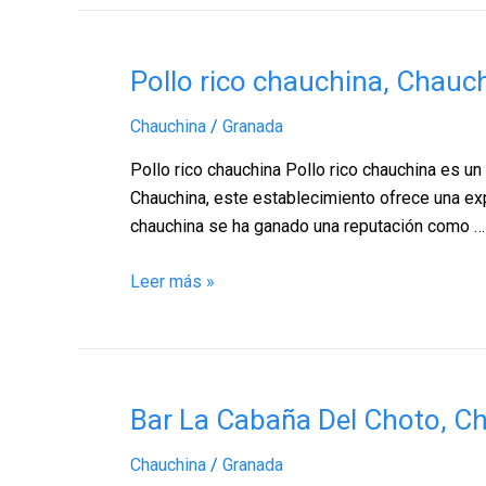
Pollo
Pollo rico chauchina, Chauc
rico
Chauchina
/
Granada
chauchina,
Chauchina
Pollo rico chauchina Pollo rico chauchina es un
–
Chauchina, este establecimiento ofrece una expe
Granada
chauchina se ha ganado una reputación como …
Leer más »
Bar
Bar La Cabaña Del Choto, C
La
Chauchina
/
Granada
Cabaña