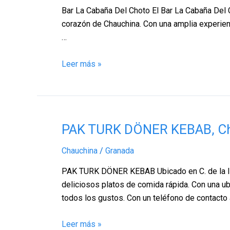
Del
Bar La Cabaña Del Choto El Bar La Cabaña Del 
Choto,
corazón de Chauchina. Con una amplia experienci
Chauchina
…
–
Granada
Leer más »
PAK
PAK TURK DÖNER KEBAB, Ch
TURK
Chauchina
/
Granada
DÖNER
KEBAB,
PAK TURK DÖNER KEBAB Ubicado en C. de la Igl
Chauchina
deliciosos platos de comida rápida. Con una ub
–
todos los gustos. Con un teléfono de contacto 
Granada
Leer más »