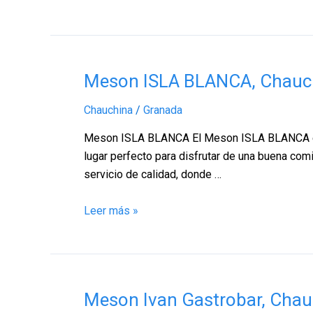
Meson
Meson ISLA BLANCA, Chauc
ISLA
Chauchina
/
Granada
BLANCA,
Chauchina
Meson ISLA BLANCA El Meson ISLA BLANCA es un
–
lugar perfecto para disfrutar de una buena co
Granada
servicio de calidad, donde …
Leer más »
Meson
Meson Ivan Gastrobar, Chau