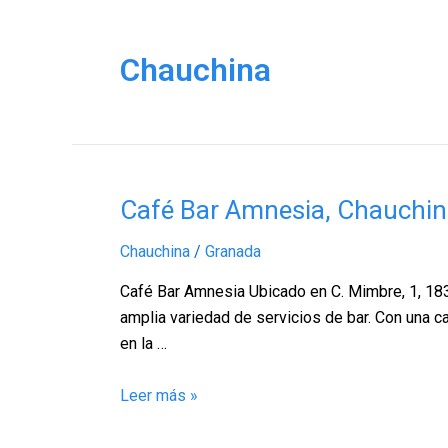
Chauchina
Café
Café Bar Amnesia, Chauchi
Bar
Chauchina
/
Granada
Amnesia,
Chauchina
Café Bar Amnesia Ubicado en C. Mimbre, 1, 183
–
amplia variedad de servicios de bar. Con una ca
Granada
en la …
Leer más »