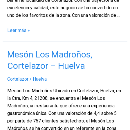
bar en la localidad de Cortelazor. Con una trayectoria de
excelencia y calidad, este negocio se ha convertido en
uno de los favoritos de la zona. Con una valoración de …
Leer más »
Mesón
Mesón Los Madroños,
Los
Cortelazor – Huelva
Madroños,
Cortelazor
Cortelazor
/
Huelva
–
Huelva
Mesón Los Madroños Ubicado en Cortelazor, Huelva, en
la Ctra, Km 4, 21208, se encuentra el Mesón Los
Madroños, un restaurante que ofrece una experiencia
gastronómica única. Con una valoración de 4,4 sobre 5
por parte de 757 clientes satisfechos, el Mesón Los
Madroños se ha convertido en un referente en la zona.