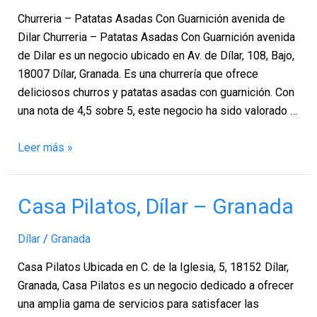
avenida
Churreria – Patatas Asadas Con Guarnición avenida de
de
Dilar Churreria – Patatas Asadas Con Guarnición avenida
Dilar,
de Dilar es un negocio ubicado en Av. de Dílar, 108, Bajo,
Dílar
18007 Dílar, Granada. Es una churrería que ofrece
–
deliciosos churros y patatas asadas con guarnición. Con
Granada
una nota de 4,5 sobre 5, este negocio ha sido valorado …
Leer más »
Casa
Casa Pilatos, Dílar – Granada
Pilatos,
Dílar
Dílar
/
Granada
–
Casa Pilatos Ubicada en C. de la Iglesia, 5, 18152 Dílar,
Granada
Granada, Casa Pilatos es un negocio dedicado a ofrecer
una amplia gama de servicios para satisfacer las