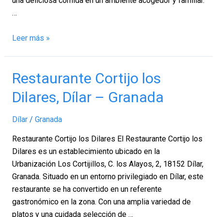
una deliciosa comida en un ambiente acogedor y familiar.
…
Leer más »
Restaurante
Restaurante Cortijo los
Cortijo
Dilares, Dílar – Granada
los
Dilares,
Dílar
/
Granada
Dílar
–
Restaurante Cortijo los Dilares El Restaurante Cortijo los
Granada
Dilares es un establecimiento ubicado en la
Urbanización Los Cortijillos, C. los Alayos, 2, 18152 Dílar,
Granada. Situado en un entorno privilegiado en Dílar, este
restaurante se ha convertido en un referente
gastronómico en la zona. Con una amplia variedad de
platos y una cuidada selección de …