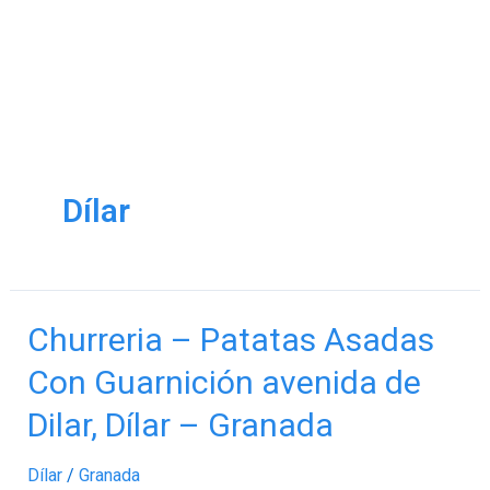
Dílar
Churreria
Churreria – Patatas Asadas
–
Con Guarnición avenida de
Patatas
Asadas
Dilar, Dílar – Granada
Con
Guarnición
Dílar
/
Granada