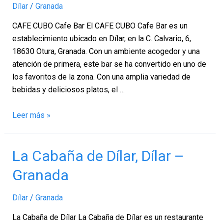
Dílar
/
Granada
Dílar
–
CAFE CUBO Cafe Bar El CAFE CUBO Cafe Bar es un
Granada
establecimiento ubicado en Dílar, en la C. Calvario, 6,
18630 Otura, Granada. Con un ambiente acogedor y una
atención de primera, este bar se ha convertido en uno de
los favoritos de la zona. Con una amplia variedad de
bebidas y deliciosos platos, el …
Leer más »
La
La Cabaña de Dílar, Dílar –
Cabaña
Granada
de
Dílar,
Dílar
/
Granada
Dílar
–
La Cabaña de Dílar La Cabaña de Dílar es un restaurante