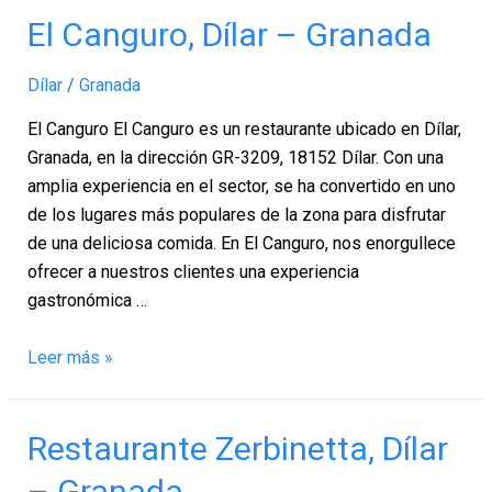
El
El Canguro, Dílar – Granada
Canguro,
Dílar
Dílar
/
Granada
–
El Canguro El Canguro es un restaurante ubicado en Dílar,
Granada
Granada, en la dirección GR-3209, 18152 Dílar. Con una
amplia experiencia en el sector, se ha convertido en uno
de los lugares más populares de la zona para disfrutar
de una deliciosa comida. En El Canguro, nos enorgullece
ofrecer a nuestros clientes una experiencia
gastronómica …
Leer más »
Restaurante
Restaurante Zerbinetta, Dílar
Zerbinetta,
– Granada