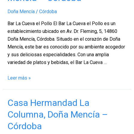
el
Doña Mencía
/
Córdoba
Pollo,
Doña
Bar La Cueva el Pollo El Bar La Cueva el Pollo es un
Mencía
establecimiento ubicado en Av. Dr. Fleming, 5, 14860
–
Doña Mencía, Córdoba. Situado en el corazón de Doña
Córdoba
Mencía, este bar es conocido por su ambiente acogedor
y sus deliciosas especialidades. Con una amplia
variedad de platos y bebidas, el Bar La Cueva …
Leer más »
Casa
Casa Hermandad La
Hermandad
Columna, Doña Mencía –
La
Columna,
Córdoba
Doña