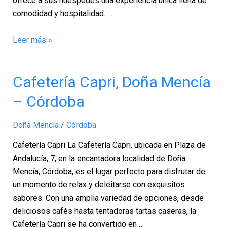
ofrece a sus huéspedes una experiencia única llena de
comodidad y hospitalidad. …
Leer más »
Cafetería
Cafetería Capri, Doña Mencía
Capri,
– Córdoba
Doña
Mencía
Doña Mencía
/
Córdoba
–
Córdoba
Cafetería Capri La Cafetería Capri, ubicada en Plaza de
Andalucía, 7, en la encantadora localidad de Doña
Mencía, Córdoba, es el lugar perfecto para disfrutar de
un momento de relax y deleitarse con exquisitos
sabores. Con una amplia variedad de opciones, desde
deliciosos cafés hasta tentadoras tartas caseras, la
Cafetería Capri se ha convertido en …