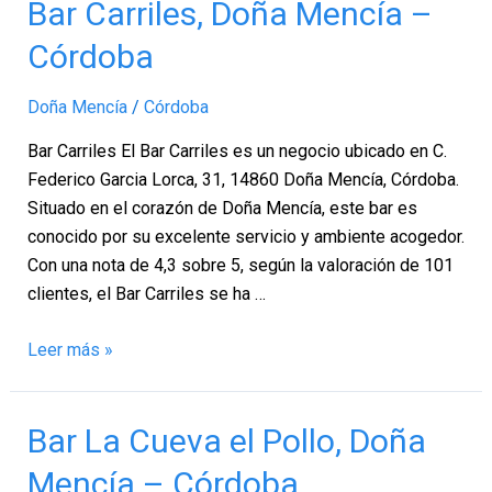
Bar
Bar Carriles, Doña Mencía –
Carriles,
Córdoba
Doña
Mencía
Doña Mencía
/
Córdoba
–
Córdoba
Bar Carriles El Bar Carriles es un negocio ubicado en C.
Federico Garcia Lorca, 31, 14860 Doña Mencía, Córdoba.
Situado en el corazón de Doña Mencía, este bar es
conocido por su excelente servicio y ambiente acogedor.
Con una nota de 4,3 sobre 5, según la valoración de 101
clientes, el Bar Carriles se ha …
Leer más »
Bar
Bar La Cueva el Pollo, Doña
La
Mencía – Córdoba
Cueva