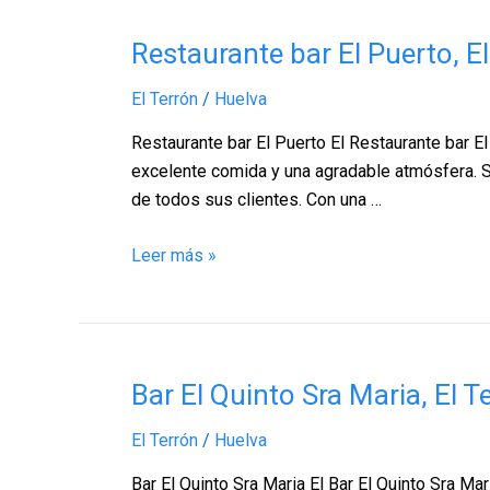
Restaurante
Restaurante bar El Puerto, E
bar
El Terrón
/
Huelva
El
Puerto,
Restaurante bar El Puerto El Restaurante bar El 
El
excelente comida y una agradable atmósfera. Si
Terrón
de todos sus clientes. Con una …
–
Huelva
Leer más »
Bar
Bar El Quinto Sra Maria, El 
El
El Terrón
/
Huelva
Quinto
Sra
Bar El Quinto Sra Maria El Bar El Quinto Sra M