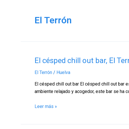
El Terrón
El
El césped chill out bar, El Te
césped
El Terrón
/
Huelva
chill
out
El césped chill out bar El césped chill out bar 
bar,
ambiente relajado y acogedor, este bar se ha c
El
Terrón
Leer más »
–
Huelva