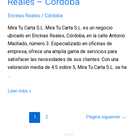
Reales – Córdoba
Carta
S.L
Encinas Reales
/
Córdoba
.,
Encinas
Mira Tu Carta S.L. Mira Tu Carta S.L. es un negocio
Reales
ubicado en Encinas Reales, Córdoba, en la calle Antonio
–
Machado, número 3. Especializado en oficinas de
Córdoba
empresa, ofrece una amplia gama de servicios para
satisfacer las necesidades de sus clientes. Con una
valoración media de 4.5 sobre 5, Mira Tu Carta S.L. se ha
…
Leer más »
1
2
Página siguiente
→