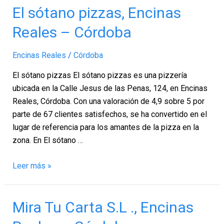
El
El sótano pizzas, Encinas
sótano
Reales – Córdoba
pizzas,
Encinas
Encinas Reales
/
Córdoba
Reales
–
El sótano pizzas El sótano pizzas es una pizzería
Córdoba
ubicada en la Calle Jesus de las Penas, 124, en Encinas
Reales, Córdoba. Con una valoración de 4,9 sobre 5 por
parte de 67 clientes satisfechos, se ha convertido en el
lugar de referencia para los amantes de la pizza en la
zona. En El sótano …
Leer más »
Mira
Mira Tu Carta S.L ., Encinas
Tu