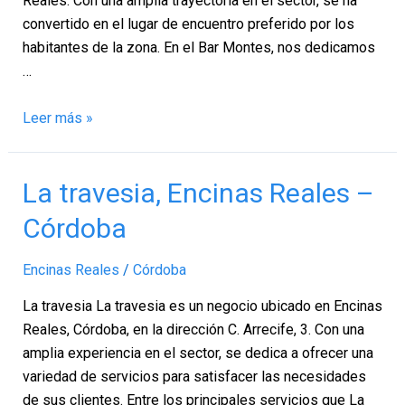
Reales. Con una amplia trayectoria en el sector, se ha
convertido en el lugar de encuentro preferido por los
habitantes de la zona. En el Bar Montes, nos dedicamos
…
Leer más »
La
La travesia, Encinas Reales –
travesia,
Córdoba
Encinas
Reales
Encinas Reales
/
Córdoba
–
Córdoba
La travesia La travesia es un negocio ubicado en Encinas
Reales, Córdoba, en la dirección C. Arrecife, 3. Con una
amplia experiencia en el sector, se dedica a ofrecer una
variedad de servicios para satisfacer las necesidades
de sus clientes. Entre los principales servicios que La