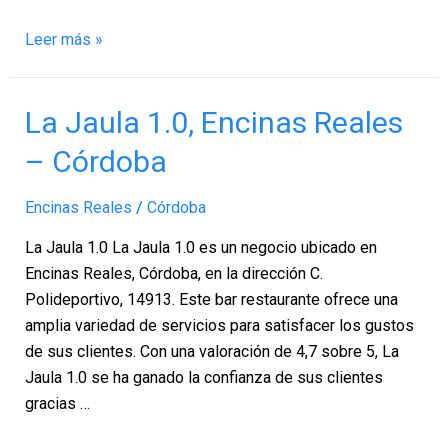
Leer más »
La
La Jaula 1.0, Encinas Reales
Jaula
– Córdoba
1.0,
Encinas
Encinas Reales
/
Córdoba
Reales
–
La Jaula 1.0 La Jaula 1.0 es un negocio ubicado en
Córdoba
Encinas Reales, Córdoba, en la dirección C.
Polideportivo, 14913. Este bar restaurante ofrece una
amplia variedad de servicios para satisfacer los gustos
de sus clientes. Con una valoración de 4,7 sobre 5, La
Jaula 1.0 se ha ganado la confianza de sus clientes
gracias …