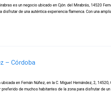
rabras es un negocio ubicado en Cjón. del Mirabrás, 14520 Fern
ra disfrutar de una auténtica experiencia flamenca. Con una ampli
ez – Córdoba
ía ubicada en Fernán Núñez, en la C. Miguel Hernández, 2, 14520
ar preferido de muchos habitantes de la zona para disfrutar de u