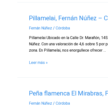
Pillamelai,
Pillamelai, Fernán Núñez – 
Fernán
Fernán Núñez
/
Córdoba
Núñez
–
Pillamelai Ubicado en la Calle Dr. Marañón, 14
Córdoba
Núñez. Con una valoración de 4,6 sobre 5 por p
zona. En Pillamelai, nos enorgullece ofrecer …
Leer más »
Peña
Peña flamenca El Mirabras,
flamenca
Fernán Núñez
/
Córdoba
El