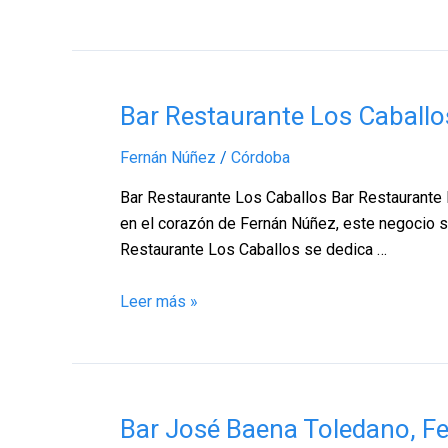
Bar
Bar Restaurante Los Caball
Restaurante
Fernán Núñez
/
Córdoba
Los
Caballos,
Bar Restaurante Los Caballos Bar Restaurante 
Fernán
en el corazón de Fernán Núñez, este negocio s
Núñez
Restaurante Los Caballos se dedica …
–
Córdoba
Leer más »
Bar
Bar José Baena Toledano, F