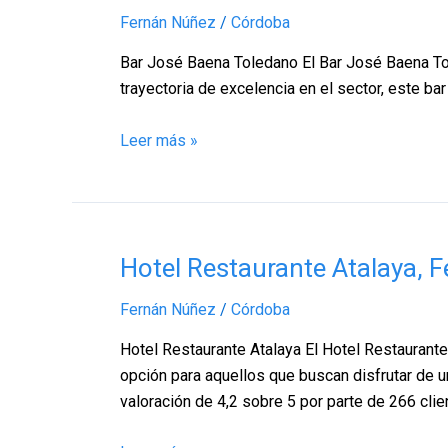
José
Fernán Núñez
/
Córdoba
Baena
Toledano,
Bar José Baena Toledano El Bar José Baena Tol
Fernán
trayectoria de excelencia en el sector, este b
Núñez
–
Leer más »
Córdoba
Hotel
Hotel Restaurante Atalaya,
Restaurante
Fernán Núñez
/
Córdoba
Atalaya,
Fernán
Hotel Restaurante Atalaya El Hotel Restaurante
Núñez
opción para aquellos que buscan disfrutar de 
–
valoración de 4,2 sobre 5 por parte de 266 clie
Córdoba