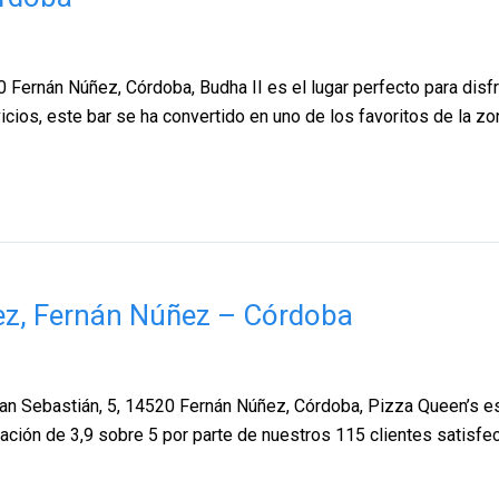
0 Fernán Núñez, Córdoba, Budha II es el lugar perfecto para disf
cios, este bar se ha convertido en uno de los favoritos de la zon
ez, Fernán Núñez – Córdoba
n Sebastián, 5, 14520 Fernán Núñez, Córdoba, Pizza Queen’s es e
ación de 3,9 sobre 5 por parte de nuestros 115 clientes satisfe