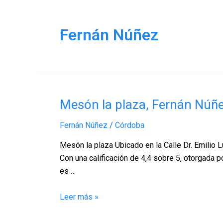
Fernán Núñez
Mesón
Mesón la plaza, Fernán Núñ
la
Fernán Núñez
/
Córdoba
plaza,
Fernán
Mesón la plaza Ubicado en la Calle Dr. Emilio
Núñez
Con una calificación de 4,4 sobre 5, otorgada 
–
es …
Córdoba
Leer más »