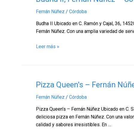
II,
Fernán Núñez
/
Córdoba
Fernán
Núñez
Budha II Ubicado en C. Ramón y Cajal, 36, 1452
–
Fernán Núñez. Con una amplia variedad de servi
Córdoba
Leer más »
Pizza
Pizza Queen's – Fernán Núñ
Queen's
Fernán Núñez
/
Córdoba
–
Fernán
Pizza Queen’s – Fernán Núñez Ubicado en C. Sa
Núñez,
deliciosa pizza en Fernán Núñez. Con una valor
Fernán
calidad y sabores irresistibles. En …
Núñez