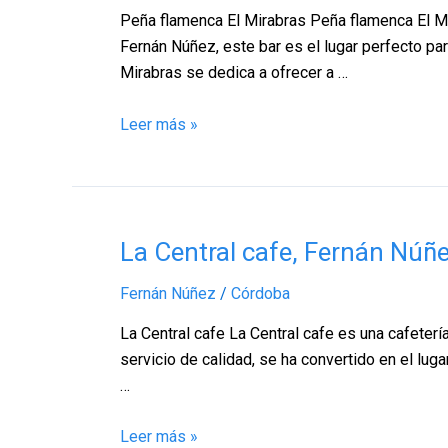
Mirabras,
Peña flamenca El Mirabras Peña flamenca El Mi
Fernán
Fernán Núñez, este bar es el lugar perfecto pa
Núñez
Mirabras se dedica a ofrecer a …
–
Córdoba
Leer más »
La
La Central cafe, Fernán Núñ
Central
Fernán Núñez
/
Córdoba
cafe,
Fernán
La Central cafe La Central cafe es una cafeter
Núñez
servicio de calidad, se ha convertido en el lug
–
…
Córdoba
Leer más »