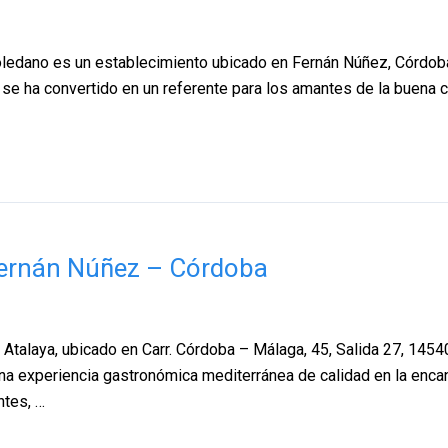
edano es un establecimiento ubicado en Fernán Núñez, Córdoba, e
ar se ha convertido en un referente para los amantes de la buena
 Fernán Núñez – Córdoba
 Atalaya, ubicado en Carr. Córdoba – Málaga, 45, Salida 27, 145
una experiencia gastronómica mediterránea de calidad en la enca
ntes, …