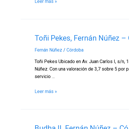
Leer más »
Toñi
Toñi Pekes, Fernán Núñez –
Pekes,
Fernán Núñez
/
Córdoba
Fernán
Núñez
Toñi Pekes Ubicado en Av. Juan Carlos I, s/n,
–
Núñez. Con una valoración de 3,7 sobre 5 por p
Córdoba
servicio …
Leer más »
Budha
Budha II, Fernán Núñez – C