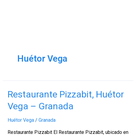
Huétor Vega
Restaurante
Restaurante Pizzabit, Huétor
Pizzabit,
Vega – Granada
Huétor
Vega
Huétor Vega
/
Granada
–
Granada
Restaurante Pizzabit El Restaurante Pizzabit, ubicado en