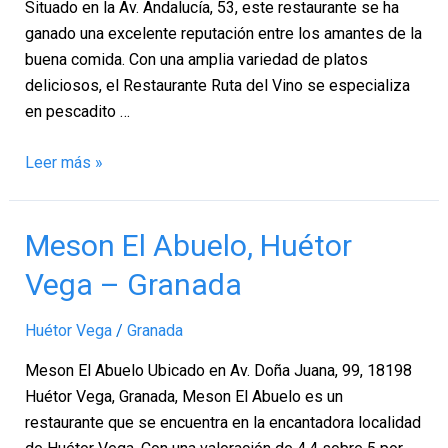
Granada
Situado en la Av. Andalucía, 53, este restaurante se ha
ganado una excelente reputación entre los amantes de la
buena comida. Con una amplia variedad de platos
deliciosos, el Restaurante Ruta del Vino se especializa
en pescadito …
Leer más »
Meson
Meson El Abuelo, Huétor
El
Vega – Granada
Abuelo,
Huétor
Huétor Vega
/
Granada
Vega
–
Meson El Abuelo Ubicado en Av. Doña Juana, 99, 18198
Granada
Huétor Vega, Granada, Meson El Abuelo es un
restaurante que se encuentra en la encantadora localidad