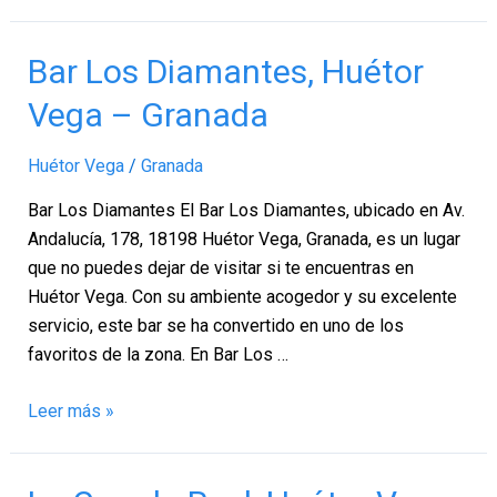
Bar
Bar Los Diamantes, Huétor
Los
Vega – Granada
Diamantes,
Huétor
Huétor Vega
/
Granada
Vega
–
Bar Los Diamantes El Bar Los Diamantes, ubicado en Av.
Granada
Andalucía, 178, 18198 Huétor Vega, Granada, es un lugar
que no puedes dejar de visitar si te encuentras en
Huétor Vega. Con su ambiente acogedor y su excelente
servicio, este bar se ha convertido en uno de los
favoritos de la zona. En Bar Los …
Leer más »
La