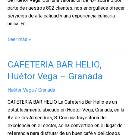
de Huétor Vega. Con una valoración de 4,4 sobre 5 por
parte de nuestros 802 clientes, nos enorgullece ofrecer
servicios de alta calidad y una experiencia culinaria
única. En …
Leer más »
CAFETERIA
CAFETERIA BAR HELIO,
BAR
Huétor Vega – Granada
HELIO,
Huétor
Huétor Vega
/
Granada
Vega
–
CAFETERIA BAR HELIO La Cafetería Bar Helio es un
Granada
establecimiento ubicado en Huétor Vega, Granada, en la
Av. de los Almendros, 8. Con una trayectoria de
excelencia en el sector, se ha convertido en el lugar de
referencia para disfrutar de un buen café y deliciosos