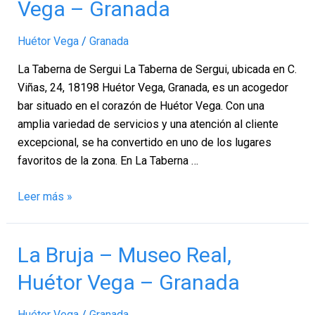
Vega – Granada
de
Sergui,
Huétor Vega
/
Granada
Huétor
Vega
La Taberna de Sergui La Taberna de Sergui, ubicada en C.
–
Viñas, 24, 18198 Huétor Vega, Granada, es un acogedor
Granada
bar situado en el corazón de Huétor Vega. Con una
amplia variedad de servicios y una atención al cliente
excepcional, se ha convertido en uno de los lugares
favoritos de la zona. En La Taberna …
Leer más »
La
La Bruja – Museo Real,
Bruja
Huétor Vega – Granada
–
Museo
Huétor Vega
/
Granada