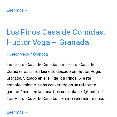
Leer más »
Los
Los Pinos Casa de Comidas,
Pinos
Huétor Vega – Granada
Casa
de
Huétor Vega
/
Granada
Comidas,
Huétor
Los Pinos Casa de Comidas Los Pinos Casa de
Vega
Comidas es un restaurante ubicado en Huétor Vega,
–
Granada. Situado en el P.º de los Pinos, 6, este
Granada
establecimiento se ha convertido en un referente
gastronómico en la zona. Con una nota de 4,6 sobre 5,
Los Pinos Casa de Comidas ha sido valorado por más …
Leer más »