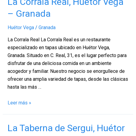
La Corrala Real, Huétor Vega
Corrala
– Granada
Real,
Huétor
Huétor Vega
/
Granada
Vega
–
La Corrala Real La Corrala Real es un restaurante
Granada
especializado en tapas ubicado en Huétor Vega,
Granada. Situado en C. Real, 31, es el lugar perfecto para
disfrutar de una deliciosa comida en un ambiente
acogedor y familiar. Nuestro negocio se enorgullece de
ofrecer una amplia variedad de tapas, desde las clásicas
hasta las más …
Leer más »
La
La Taberna de Sergui, Huétor
Taberna