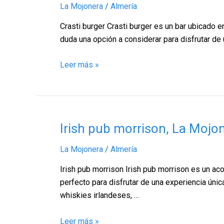
La Mojonera
/
Almería
La
Mojonera
Crasti burger Crasti burger es un bar ubicado e
–
duda una opción a considerar para disfrutar d
Almería
Leer más »
Irish
Irish pub morrison, La Mojo
pub
La Mojonera
/
Almería
morrison,
La
Irish pub morrison Irish pub morrison es un aco
Mojonera
perfecto para disfrutar de una experiencia únic
–
whiskies irlandeses, …
Almería
Leer más »