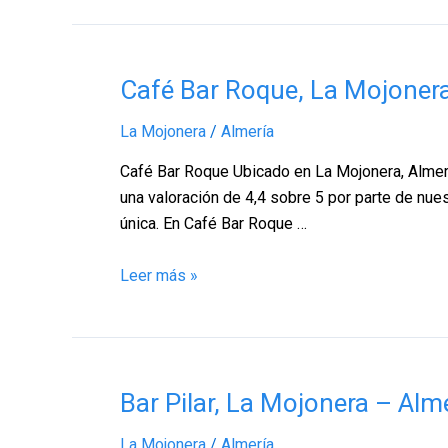
Café
Café Bar Roque, La Mojonera
Bar
La Mojonera
/
Almería
Roque,
La
Café Bar Roque Ubicado en La Mojonera, Almerí
Mojonera
una valoración de 4,4 sobre 5 por parte de nue
–
única. En Café Bar Roque …
Almería
Leer más »
Bar
Bar Pilar, La Mojonera – Alm
Pilar,
La Mojonera
/
Almería