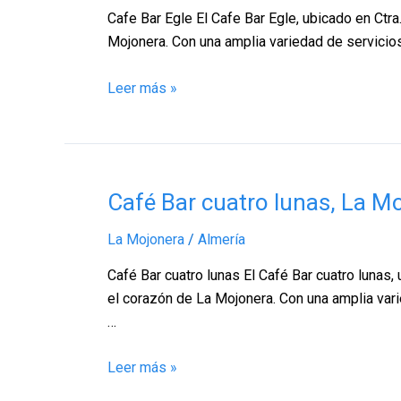
La
Cafe Bar Egle El Cafe Bar Egle, ubicado en Ctr
Mojonera
Mojonera. Con una amplia variedad de servicios,
–
Almería
Leer más »
Café
Café Bar cuatro lunas, La M
Bar
La Mojonera
/
Almería
cuatro
lunas,
Café Bar cuatro lunas El Café Bar cuatro lunas,
La
el corazón de La Mojonera. Con una amplia vari
Mojonera
…
–
Almería
Leer más »