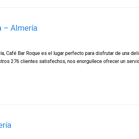
 – Almería
a, Café Bar Roque es el lugar perfecto para disfrutar de una de
stros 276 clientes satisfechos, nos enorgullece ofrecer un servi
ería