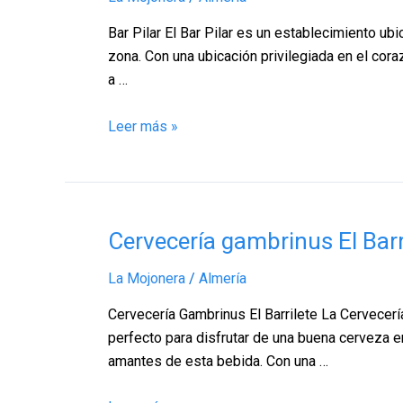
La
Mojonera
Bar Pilar El Bar Pilar es un establecimiento ub
–
zona. Con una ubicación privilegiada en el cor
Almería
a …
Leer más »
Cervecería
Cervecería gambrinus El Barr
gambrinus
La Mojonera
/
Almería
El
Barrilete,
Cervecería Gambrinus El Barrilete La Cervecería
La
perfecto para disfrutar de una buena cerveza e
Mojonera
amantes de esta bebida. Con una …
–
Almería