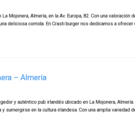
n La Mojonera, Almería, en la Av. Europa, 82. Con una valoración d
e una deliciosa comida. En Crasti burger nos dedicamos a ofrece
nera – Almería
gedor y auténtico pub irlandés ubicado en La Mojonera, Almería. S
a y sumergirse en la cultura irlandesa. Con una amplia variedad d