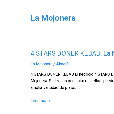
La Mojonera
4
4 STARS DONER KEBAB, La M
STARS
La Mojonera
/
Almería
DONER
KEBAB,
4 STARS DONER KEBAB El negocio 4 STARS DONE
La
Mojonera. Si deseas contactar con ellos, puede
Mojonera
amplia variedad de platos …
–
Almería
Leer más »