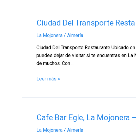
Ciudad
Ciudad Del Transporte Resta
Del
La Mojonera
/
Almería
Transporte
Restaurante,
Ciudad Del Transporte Restaurante Ubicado en A
La
puedes dejar de visitar si te encuentras en La
Mojonera
de muchos. Con …
–
Almería
Leer más »
Cafe
Cafe Bar Egle, La Mojonera 
Bar
La Mojonera
/
Almería
Egle,