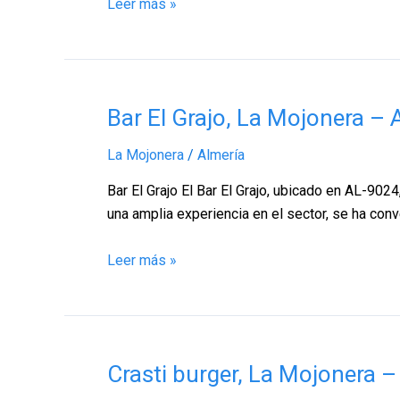
Leer más »
Bar
Bar El Grajo, La Mojonera – 
El
La Mojonera
/
Almería
Grajo,
La
Bar El Grajo El Bar El Grajo, ubicado en AL-90
Mojonera
una amplia experiencia en el sector, se ha con
–
Almería
Leer más »
Crasti
Crasti burger, La Mojonera –
burger,