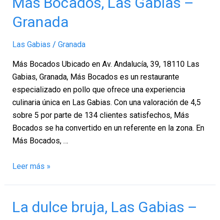
Más Bocados, Las Gabias –
Bocados,
Granada
Las
Gabias
Las Gabias
/
Granada
–
Granada
Más Bocados Ubicado en Av. Andalucía, 39, 18110 Las
Gabias, Granada, Más Bocados es un restaurante
especializado en pollo que ofrece una experiencia
culinaria única en Las Gabias. Con una valoración de 4,5
sobre 5 por parte de 134 clientes satisfechos, Más
Bocados se ha convertido en un referente en la zona. En
Más Bocados, …
Leer más »
La
La dulce bruja, Las Gabias –
dulce