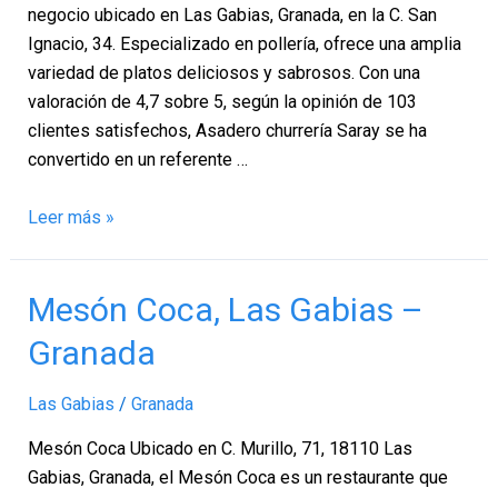
Granada
negocio ubicado en Las Gabias, Granada, en la C. San
Ignacio, 34. Especializado en pollería, ofrece una amplia
variedad de platos deliciosos y sabrosos. Con una
valoración de 4,7 sobre 5, según la opinión de 103
clientes satisfechos, Asadero churrería Saray se ha
convertido en un referente …
Leer más »
Mesón
Mesón Coca, Las Gabias –
Coca,
Granada
Las
Gabias
Las Gabias
/
Granada
–
Granada
Mesón Coca Ubicado en C. Murillo, 71, 18110 Las
Gabias, Granada, el Mesón Coca es un restaurante que