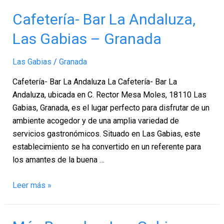
Cafetería-
Cafetería- Bar La Andaluza,
Bar
Las Gabias – Granada
La
Andaluza,
Las Gabias
/
Granada
Las
Gabias
Cafetería- Bar La Andaluza La Cafetería- Bar La
–
Andaluza, ubicada en C. Rector Mesa Moles, 18110 Las
Granada
Gabias, Granada, es el lugar perfecto para disfrutar de un
ambiente acogedor y de una amplia variedad de
servicios gastronómicos. Situado en Las Gabias, este
establecimiento se ha convertido en un referente para
los amantes de la buena …
Leer más »
Más