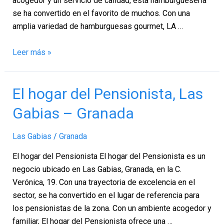
acogedor y un servicio de calidad, esta hamburguesería
se ha convertido en el favorito de muchos. Con una
amplia variedad de hamburguesas gourmet, LA …
Leer más »
El
El hogar del Pensionista, Las
hogar
Gabias – Granada
del
Pensionista,
Las Gabias
/
Granada
Las
Gabias
El hogar del Pensionista El hogar del Pensionista es un
–
negocio ubicado en Las Gabias, Granada, en la C.
Granada
Verónica, 19. Con una trayectoria de excelencia en el
sector, se ha convertido en el lugar de referencia para
los pensionistas de la zona. Con un ambiente acogedor y
familiar, El hogar del Pensionista ofrece una …