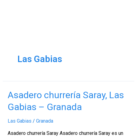
Las Gabias
Asadero
Asadero churrería Saray, Las
churrería
Gabias – Granada
Saray,
Las
Las Gabias
/
Granada
Gabias
–
Asadero churrería Saray Asadero churrería Saray es un