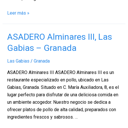
Leer más »
ASADERO
ASADERO Alminares III, Las
Alminares
Gabias – Granada
III,
Las
Las Gabias
/
Granada
Gabias
–
ASADERO Alminares III ASADERO Alminares III es un
Granada
restaurante especializado en pollo, ubicado en Las
Gabias, Granada. Situado en C. María Auxiliadora, 8, es el
lugar perfecto para disfrutar de una deliciosa comida en
un ambiente acogedor. Nuestro negocio se dedica a
ofrecer platos de pollo de alta calidad, preparados con
ingredientes frescos y sabrosos. …