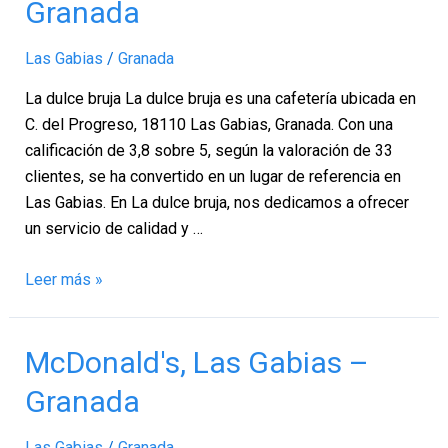
Granada
bruja,
Las
Las Gabias
/
Granada
Gabias
–
La dulce bruja La dulce bruja es una cafetería ubicada en
Granada
C. del Progreso, 18110 Las Gabias, Granada. Con una
calificación de 3,8 sobre 5, según la valoración de 33
clientes, se ha convertido en un lugar de referencia en
Las Gabias. En La dulce bruja, nos dedicamos a ofrecer
un servicio de calidad y …
Leer más »
McDonald's,
McDonald's, Las Gabias –
Las
Granada
Gabias
–
Las Gabias
/
Granada