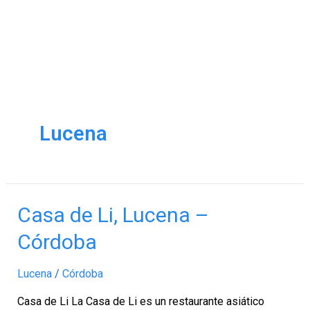
Lucena
Casa
Casa de Li, Lucena –
de
Córdoba
Li,
Lucena
Lucena
/
Córdoba
–
Córdoba
Casa de Li La Casa de Li es un restaurante asiático