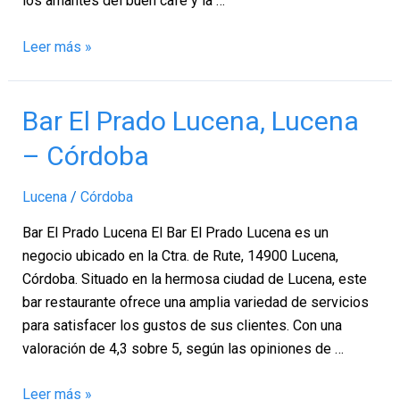
los amantes del buen café y la …
Leer más »
Bar
Bar El Prado Lucena, Lucena
El
– Córdoba
Prado
Lucena,
Lucena
/
Córdoba
Lucena
–
Bar El Prado Lucena El Bar El Prado Lucena es un
Córdoba
negocio ubicado en la Ctra. de Rute, 14900 Lucena,
Córdoba. Situado en la hermosa ciudad de Lucena, este
bar restaurante ofrece una amplia variedad de servicios
para satisfacer los gustos de sus clientes. Con una
valoración de 4,3 sobre 5, según las opiniones de …
Leer más »