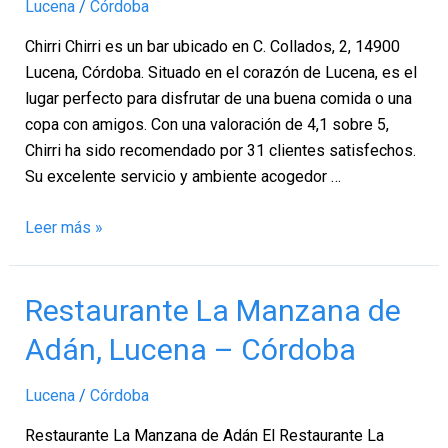
–
Lucena
/
Córdoba
Córdoba
Chirri Chirri es un bar ubicado en C. Collados, 2, 14900
Lucena, Córdoba. Situado en el corazón de Lucena, es el
lugar perfecto para disfrutar de una buena comida o una
copa con amigos. Con una valoración de 4,1 sobre 5,
Chirri ha sido recomendado por 31 clientes satisfechos.
Su excelente servicio y ambiente acogedor …
Leer más »
Restaurante
Restaurante La Manzana de
La
Adán, Lucena – Córdoba
Manzana
de
Lucena
/
Córdoba
Adán,
Lucena
Restaurante La Manzana de Adán El Restaurante La