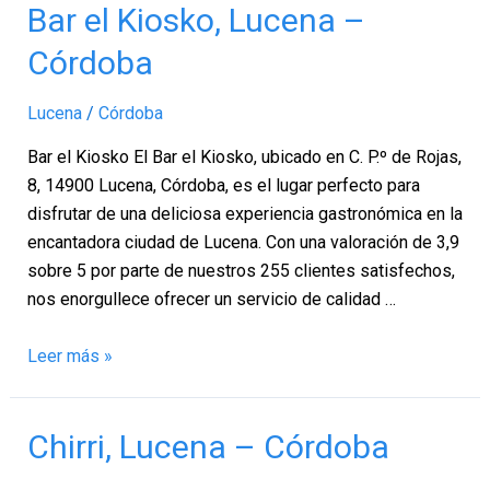
Bar
Bar el Kiosko, Lucena –
el
Córdoba
Kiosko,
Lucena
Lucena
/
Córdoba
–
Córdoba
Bar el Kiosko El Bar el Kiosko, ubicado en C. P.º de Rojas,
8, 14900 Lucena, Córdoba, es el lugar perfecto para
disfrutar de una deliciosa experiencia gastronómica en la
encantadora ciudad de Lucena. Con una valoración de 3,9
sobre 5 por parte de nuestros 255 clientes satisfechos,
nos enorgullece ofrecer un servicio de calidad …
Leer más »
Chirri,
Chirri, Lucena – Córdoba
Lucena