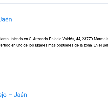
 Jaén
imiento ubicado en C. Armando Palacio Valdés, 44, 23770 Marmol
nvertido en uno de los lugares más populares de la zona. En el B
ejo – Jaén