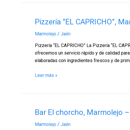
Pizzería
Pizzería "EL CAPRICHO", Ma
"EL
Marmolejo
/
Jaén
CAPRICHO",
Marmolejo
Pizzería “EL CAPRICHO” La Pizzería “EL CAPRIC
–
ofrecemos un servicio rápido y de calidad para
Jaén
elaboradas con ingredientes frescos y de prim
Leer más »
Bar
Bar El chorcho, Marmolejo –
El
Marmolejo
/
Jaén
chorcho,