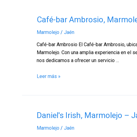
Café-
Café-bar Ambrosio, Marmole
bar
Marmolejo
/
Jaén
Ambrosio,
Marmolejo
Café-bar Ambrosio El Café-bar Ambrosio, ubica
–
Marmolejo. Con una amplia experiencia en el se
Jaén
nos dedicamos a ofrecer un servicio …
Leer más »
Daniel's
Daniel's Irish, Marmolejo – 
Irish,
Marmolejo
/
Jaén
Marmolejo