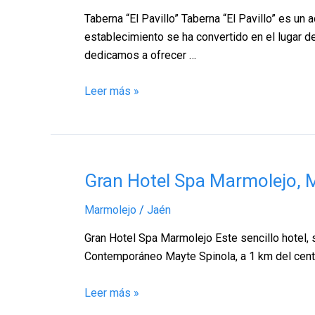
Marmolejo
Taberna “El Pavillo” Taberna “El Pavillo” es un
–
establecimiento se ha convertido en el lugar d
Jaén
dedicamos a ofrecer …
Leer más »
Gran
Gran Hotel Spa Marmolejo, 
Hotel
Marmolejo
/
Jaén
Spa
Marmolejo,
Gran Hotel Spa Marmolejo Este sencillo hotel, s
Marmolejo
Contemporáneo Mayte Spinola, a 1 km del centro
–
Jaén
Leer más »