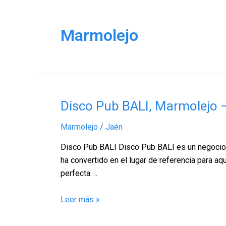
Marmolejo
Disco
Disco Pub BALI, Marmolejo 
Pub
Marmolejo
/
Jaén
BALI,
Marmolejo
Disco Pub BALI Disco Pub BALI es un negocio ub
–
ha convertido en el lugar de referencia para a
Jaén
perfecta …
Leer más »