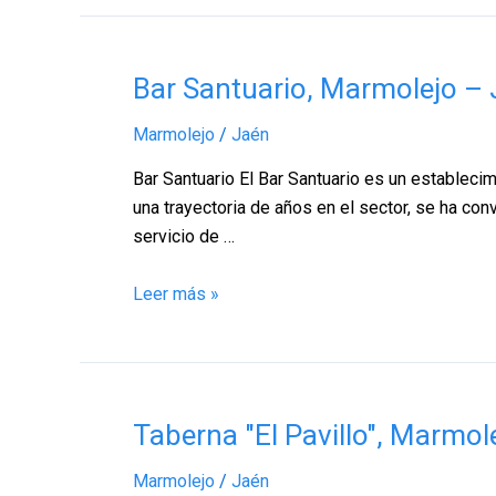
Bar
Bar Santuario, Marmolejo –
Santuario,
Marmolejo
/
Jaén
Marmolejo
–
Bar Santuario El Bar Santuario es un establec
Jaén
una trayectoria de años en el sector, se ha co
servicio de …
Leer más »
Taberna
Taberna "El Pavillo", Marmol
"El
Marmolejo
/
Jaén
Pavillo",