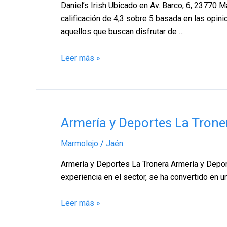
–
Daniel’s Irish Ubicado en Av. Barco, 6, 23770 
Jaén
calificación de 4,3 sobre 5 basada en las opin
aquellos que buscan disfrutar de …
Leer más »
Armería
Armería y Deportes La Trone
y
Marmolejo
/
Jaén
Deportes
La
Armería y Deportes La Tronera Armería y Depor
Tronera,
experiencia en el sector, se ha convertido en 
Marmolejo
–
Leer más »
Jaén