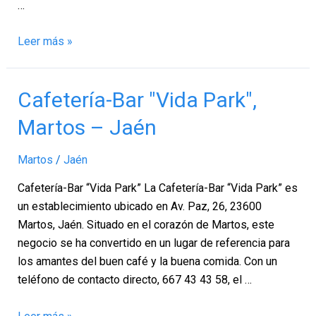
…
Leer más »
Cafetería-
Cafetería-Bar "Vida Park",
Bar
Martos – Jaén
"Vida
Park",
Martos
/
Jaén
Martos
–
Cafetería-Bar “Vida Park” La Cafetería-Bar “Vida Park” es
Jaén
un establecimiento ubicado en Av. Paz, 26, 23600
Martos, Jaén. Situado en el corazón de Martos, este
negocio se ha convertido en un lugar de referencia para
los amantes del buen café y la buena comida. Con un
teléfono de contacto directo, 667 43 43 58, el …