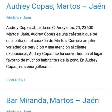
Audrey
Audrey Copas, Martos – Jaén
Copas,
Martos
Martos
/
Jaén
–
Audrey Copas Ubicado en C. Arrayanes, 21, 23600
Jaén
Martos, Jaén, Audrey Copas es una cafetería que se
encuentra en el corazón de Martos. Con una amplia
variedad de servicios y una atención al cliente
excepcional, Audrey Copas se ha convertido en el lugar
favorito de muchos habitantes de la zona. En Audrey
Copas, nos enorgullece …
Leer más »
Bar
Bar Miranda, Martos – Jaén
Miranda,
Martos
Martos
/
Jaén