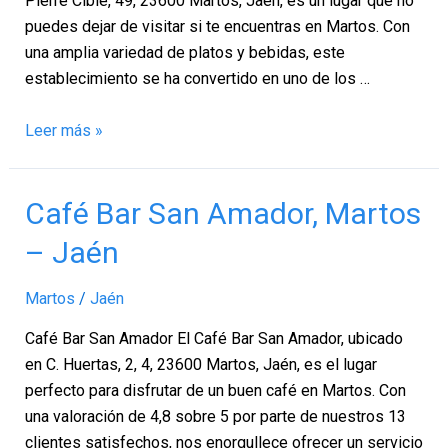
Pierre Cibié, 49, 23600 Martos, Jaén, es un lugar que no
–
puedes dejar de visitar si te encuentras en Martos. Con
Jaén
una amplia variedad de platos y bebidas, este
establecimiento se ha convertido en uno de los …
Leer más »
Café
Café Bar San Amador, Martos
Bar
– Jaén
San
Amador,
Martos
/
Jaén
Martos
–
Café Bar San Amador El Café Bar San Amador, ubicado
Jaén
en C. Huertas, 2, 4, 23600 Martos, Jaén, es el lugar
perfecto para disfrutar de un buen café en Martos. Con
una valoración de 4,8 sobre 5 por parte de nuestros 13
clientes satisfechos, nos enorgullece ofrecer un servicio