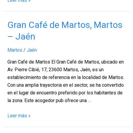
Leer más »
Gran
Gran Café de Martos, Martos
Café
– Jaén
de
Martos,
Martos
/
Jaén
Martos
–
Gran Café de Martos El Gran Café de Martos, ubicado en
Jaén
Av. Pierre Cibié, 17, 23600 Martos, Jaén, es un
establecimiento de referencia en la localidad de Martos.
Con una amplia trayectoria en el sector, se ha convertido
en el lugar de encuentro preferido por los habitantes de
la zona. Este acogedor pub ofrece una …
Leer más »