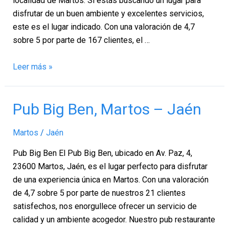
localidad de Martos. Si estás buscando un lugar para
disfrutar de un buen ambiente y excelentes servicios,
este es el lugar indicado. Con una valoración de 4,7
sobre 5 por parte de 167 clientes, el …
Leer más »
Pub
Pub Big Ben, Martos – Jaén
Big
Ben,
Martos
/
Jaén
Martos
Pub Big Ben El Pub Big Ben, ubicado en Av. Paz, 4,
–
23600 Martos, Jaén, es el lugar perfecto para disfrutar
Jaén
de una experiencia única en Martos. Con una valoración
de 4,7 sobre 5 por parte de nuestros 21 clientes
satisfechos, nos enorgullece ofrecer un servicio de
calidad y un ambiente acogedor. Nuestro pub restaurante