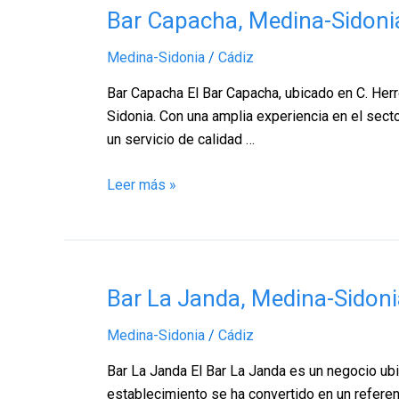
Bar
Bar Capacha, Medina-Sidoni
Capacha,
Medina-Sidonia
/
Cádiz
Medina-
Sidonia
Bar Capacha El Bar Capacha, ubicado en C. Her
–
Sidonia. Con una amplia experiencia en el sect
Cádiz
un servicio de calidad …
Leer más »
Bar
Bar La Janda, Medina-Sidoni
La
Medina-Sidonia
/
Cádiz
Janda,
Medina-
Bar La Janda El Bar La Janda es un negocio ub
Sidonia
establecimiento se ha convertido en un referen