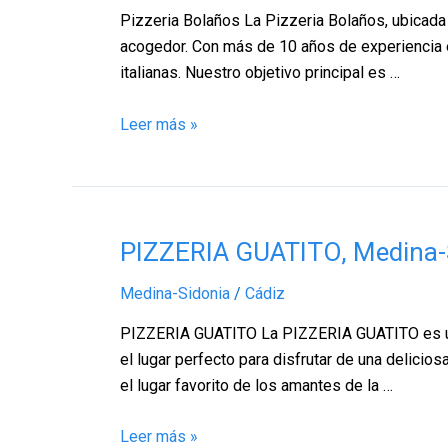
Sidonia
Pizzeria Bolaños La Pizzeria Bolaños, ubicada 
–
acogedor. Con más de 10 años de experiencia e
Cádiz
italianas. Nuestro objetivo principal es …
Leer más »
PIZZERIA
PIZZERIA GUATITO, Medina-S
GUATITO,
Medina-Sidonia
/
Cádiz
Medina-
Sidonia
PIZZERIA GUATITO La PIZZERIA GUATITO es un n
–
el lugar perfecto para disfrutar de una delici
Cádiz
el lugar favorito de los amantes de la …
Leer más »