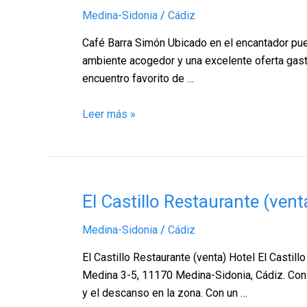
Barra
Medina-Sidonia
/
Cádiz
Simón,
Medina-
Café Barra Simón Ubicado en el encantador pueb
Sidonia
ambiente acogedor y una excelente oferta gast
–
encuentro favorito de …
Cádiz
Leer más »
El
El Castillo Restaurante (ven
Castillo
Medina-Sidonia
/
Cádiz
Restaurante
(venta)
El Castillo Restaurante (venta) Hotel El Casti
Hotel,
Medina 3-5, 11170 Medina-Sidonia, Cádiz. Con 
Medina-
y el descanso en la zona. Con un …
Sidonia