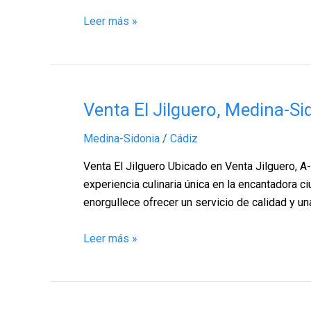
–
Leer más »
Cádiz
Venta
Venta El Jilguero, Medina-Si
El
Medina-Sidonia
/
Cádiz
Jilguero,
Medina-
Venta El Jilguero Ubicado en Venta Jilguero, A
Sidonia
experiencia culinaria única en la encantadora 
–
enorgullece ofrecer un servicio de calidad y un
Cádiz
Leer más »