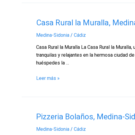
Casa
Casa Rural la Muralla, Medin
Rural
Medina-Sidonia
/
Cádiz
la
Muralla,
Casa Rural la Muralla La Casa Rural la Muralla,
Medina-
tranquilas y relajantes en la hermosa ciudad de
Sidonia
huéspedes la …
–
Cádiz
Leer más »
Pizzeria
Pizzeria Bolaños, Medina-Si
Bolaños,
Medina-Sidonia
/
Cádiz
Medina-