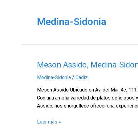
Medina-Sidonia
Meson
Meson Assido, Medina-Sidon
Assido,
Medina-Sidonia
/
Cádiz
Medina-
Sidonia
Meson Assido Ubicado en Av. del Mar, 47, 111
–
Con una amplia variedad de platos deliciosos 
Cádiz
Assido, nos enorgullece ofrecer una experienc
Leer más »