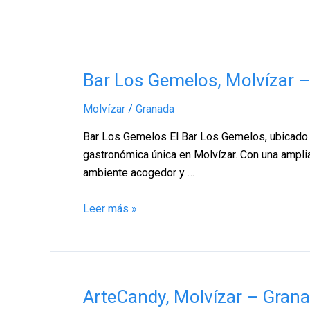
Bar
Bar Los Gemelos, Molvízar 
Los
Molvízar
/
Granada
Gemelos,
Molvízar
Bar Los Gemelos El Bar Los Gemelos, ubicado en
–
gastronómica única en Molvízar. Con una amplia 
Granada
ambiente acogedor y …
Leer más »
ArteCandy,
ArteCandy, Molvízar – Gran