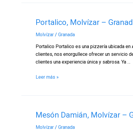
Portalico,
Portalico, Molvízar – Grana
Molvízar
Molvízar
/
Granada
–
Granada
Portalico Portalico es una pizzería ubicada en 
clientes, nos enorgullece ofrecer un servicio 
clientes una experiencia única y sabrosa. Ya …
Leer más »
Mesón
Mesón Damián, Molvízar – 
Damián,
Molvízar
/
Granada
Molvízar