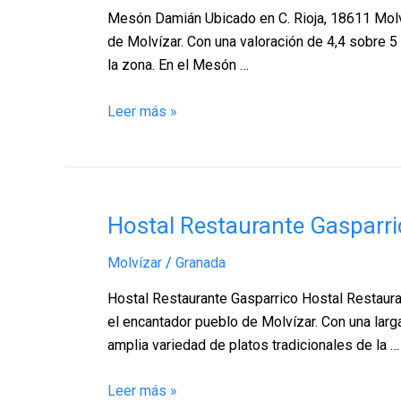
–
Mesón Damián Ubicado en C. Rioja, 18611 Molvíz
Granada
de Molvízar. Con una valoración de 4,4 sobre 5
la zona. En el Mesón …
Leer más »
Hostal
Hostal Restaurante Gasparri
Restaurante
Molvízar
/
Granada
Gasparrico,
Molvízar
Hostal Restaurante Gasparrico Hostal Restauran
–
el encantador pueblo de Molvízar. Con una larga
Granada
amplia variedad de platos tradicionales de la …
Leer más »