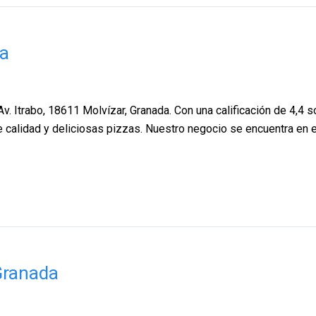
da
Av. Itrabo, 18611 Molvízar, Granada. Con una calificación de 4,4
de calidad y deliciosas pizzas. Nuestro negocio se encuentra en 
Granada