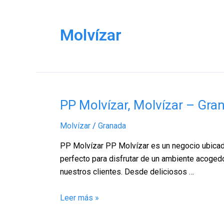
Molvízar
PP
PP Molvízar, Molvízar – Gra
Molvízar,
Molvízar
/
Granada
Molvízar
–
PP Molvízar PP Molvízar es un negocio ubicado
Granada
perfecto para disfrutar de un ambiente acogedo
nuestros clientes. Desde deliciosos …
Leer más »