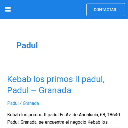
Ir
Paginación
Menú
CONTACTAR
al
de
contenido
entradas
Padul
Kebab
Kebab los primos II padul,
los
Padul – Granada
primos
II
Padul
/
Granada
padul,
Padul
Kebab los primos II padul En Av. de Andalucía, 68, 18640
–
Padul, Granada, se encuentra el negocio Kebab los