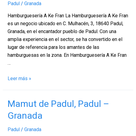
Padul
/
Granada
Padul
–
Hamburguesería A Ke Fran La Hamburguesería A Ke Fran
Granada
es un negocio ubicado en C. Mulhacén, 3, 18640 Padul,
Granada, en el encantador pueblo de Padul. Con una
amplia experiencia en el sector, se ha convertido en el
lugar de referencia para los amantes de las
hamburguesas en la zona. En Hamburguesería A Ke Fran
…
Leer más »
Mamut
Mamut de Padul, Padul –
de
Granada
Padul,
Padul
Padul
/
Granada
–