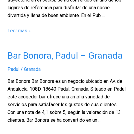
lugares de referencia para disfrutar de una noche
divertida y llena de buen ambiente. En el Pub …
Leer más »
Bar
Bar Bonora, Padul – Granada
Bonora,
Padul
Padul
/
Granada
–
Bar Bonora Bar Bonora es un negocio ubicado en Av. de
Granada
Andalucía, 108D, 18640 Padul, Granada. Situado en Padul,
este acogedor bar ofrece una amplia variedad de
servicios para satisfacer los gustos de sus clientes.
Con una nota de 4,1 sobre 5, según la valoración de 13
clientes, Bar Bonora se ha convertido en un …