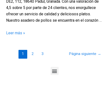
Granada
DE2, 112, 18640 Padul, Granada. Con una valoración de
4,5 sobre 5 por parte de 24 clientes, nos enorgullece
ofrecer un servicio de calidad y deliciosos platos.
Nuestro asadero de pollos se encuentra en el corazón …
Leer más »
1
2
3
Página siguiente
→
Menu