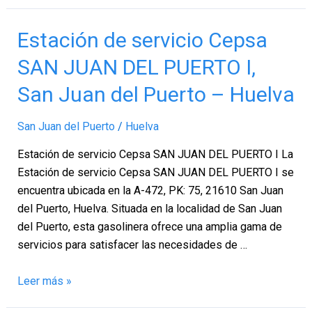
Estación
Estación de servicio Cepsa
de
SAN JUAN DEL PUERTO I,
servicio
Cepsa
San Juan del Puerto – Huelva
SAN
JUAN
San Juan del Puerto
/
Huelva
DEL
Estación de servicio Cepsa SAN JUAN DEL PUERTO I La
PUERTO
Estación de servicio Cepsa SAN JUAN DEL PUERTO I se
I,
encuentra ubicada en la A-472, PK: 75, 21610 San Juan
San
del Puerto, Huelva. Situada en la localidad de San Juan
Juan
del Puerto, esta gasolinera ofrece una amplia gama de
del
servicios para satisfacer las necesidades de …
Puerto
–
Leer más »
Huelva