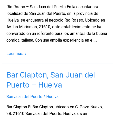
Puerto,
Río Rosso – San Juan del Puerto En la encantadora
San
localidad de San Juan del Puerto, en la provincia de
Juan
Huelva, se encuentra el negocio Río Rosso. Ubicado en
del
Av. las Marismas, 21610, este establecimiento se ha
Puerto
convertido en un referente para los amantes de la buena
–
comida italiana. Con una amplia experiencia en el …
Huelva
Leer más »
Bar
Bar Clapton, San Juan del
Clapton,
Puerto – Huelva
San
Juan
San Juan del Puerto
/
Huelva
del
Puerto
Bar Clapton El Bar Clapton, ubicado en C. Pozo Nuevo,
–
28, 21610 San Juan del Puerto, Huelva, es un