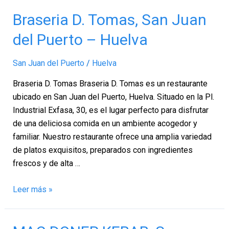
Braseria
Braseria D. Tomas, San Juan
D.
del Puerto – Huelva
Tomas,
San
San Juan del Puerto
/
Huelva
Juan
del
Braseria D. Tomas Braseria D. Tomas es un restaurante
Puerto
ubicado en San Juan del Puerto, Huelva. Situado en la Pl.
–
Industrial Exfasa, 30, es el lugar perfecto para disfrutar
Huelva
de una deliciosa comida en un ambiente acogedor y
familiar. Nuestro restaurante ofrece una amplia variedad
de platos exquisitos, preparados con ingredientes
frescos y de alta …
Leer más »
MAC