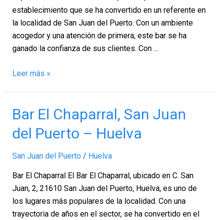
Huelva
establecimiento que se ha convertido en un referente en
la localidad de San Juan del Puerto. Con un ambiente
acogedor y una atención de primera, este bar se ha
ganado la confianza de sus clientes. Con …
Leer más »
Bar
Bar El Chaparral, San Juan
El
del Puerto – Huelva
Chaparral,
San
San Juan del Puerto
/
Huelva
Juan
del
Bar El Chaparral El Bar El Chaparral, ubicado en C. San
Puerto
Juan, 2, 21610 San Juan del Puerto, Huelva, es uno de
–
los lugares más populares de la localidad. Con una
Huelva
trayectoria de años en el sector, se ha convertido en el