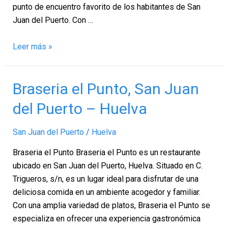
punto de encuentro favorito de los habitantes de San
Juan del Puerto. Con …
Leer más »
Braseria
Braseria el Punto, San Juan
el
del Puerto – Huelva
Punto,
San
San Juan del Puerto
/
Huelva
Juan
del
Braseria el Punto Braseria el Punto es un restaurante
Puerto
ubicado en San Juan del Puerto, Huelva. Situado en C.
–
Trigueros, s/n, es un lugar ideal para disfrutar de una
Huelva
deliciosa comida en un ambiente acogedor y familiar.
Con una amplia variedad de platos, Braseria el Punto se
especializa en ofrecer una experiencia gastronómica