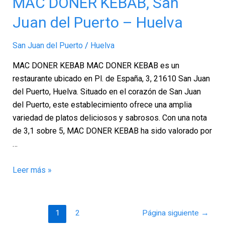
MAC DONER KEBAB, San
DONER
Juan del Puerto – Huelva
KEBAB,
San
San Juan del Puerto
/
Huelva
Juan
del
MAC DONER KEBAB MAC DONER KEBAB es un
Puerto
restaurante ubicado en Pl. de España, 3, 21610 San Juan
–
del Puerto, Huelva. Situado en el corazón de San Juan
Huelva
del Puerto, este establecimiento ofrece una amplia
variedad de platos deliciosos y sabrosos. Con una nota
de 3,1 sobre 5, MAC DONER KEBAB ha sido valorado por
…
Leer más »
1
2
Página siguiente
→