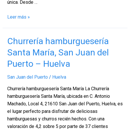
única. Desde …
Leer más »
Churrería
Churrería hamburguesería
hamburguesería
Santa María, San Juan del
Santa
María,
Puerto – Huelva
San
Juan
San Juan del Puerto
/
Huelva
del
Churrería hamburguesería Santa María La Churrería
Puerto
hamburguesería Santa María, ubicada en C. Antonio
–
Machado, Local 4, 21610 San Juan del Puerto, Huelva, es
Huelva
el lugar perfecto para disfrutar de deliciosas
hamburguesas y churros recién hechos. Con una
valoración de 4,2 sobre 5 por parte de 37 clientes