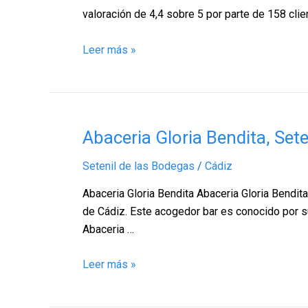
de
valoración de 4,4 sobre 5 por parte de 158 clien
las
Bodegas
Leer más »
–
Cádiz
Abaceria
Abaceria Gloria Bendita, Set
Gloria
Setenil de las Bodegas
/
Cádiz
Bendita,
Setenil
Abaceria Gloria Bendita Abaceria Gloria Bendita
de
de Cádiz. Este acogedor bar es conocido por su
las
Abaceria …
Bodegas
–
Leer más »
Cádiz