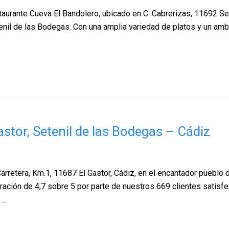
aurante Cueva El Bandolero, ubicado en C. Cabrerizas, 11692 Set
tenil de las Bodegas. Con una amplia variedad de platos y un am
tor, Setenil de las Bodegas – Cádiz
retera, Km.1, 11687 El Gastor, Cádiz, en el encantador pueblo 
ación de 4,7 sobre 5 por parte de nuestros 669 clientes satisfe
 …