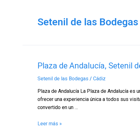
Setenil de las Bodegas
Plaza
Plaza de Andalucía, Setenil 
de
Setenil de las Bodegas
/
Cádiz
Andalucía,
Setenil
Plaza de Andalucía La Plaza de Andalucía es un
de
ofrecer una experiencia única a todos sus visit
las
convertido en un …
Bodegas
–
Leer más »
Cádiz