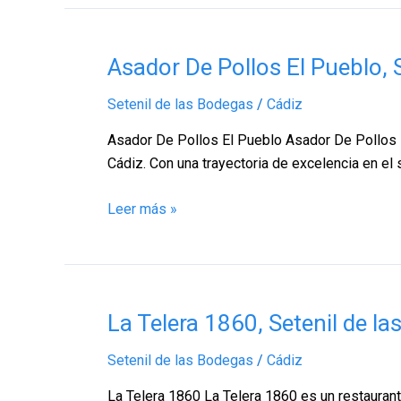
Asador
Asador De Pollos El Pueblo, 
De
Setenil de las Bodegas
/
Cádiz
Pollos
El
Asador De Pollos El Pueblo Asador De Pollos El
Pueblo,
Cádiz. Con una trayectoria de excelencia en el 
Setenil
de
Leer más »
las
Bodegas
–
Cádiz
La
La Telera 1860, Setenil de l
Telera
Setenil de las Bodegas
/
Cádiz
1860,
Setenil
La Telera 1860 La Telera 1860 es un restaurant