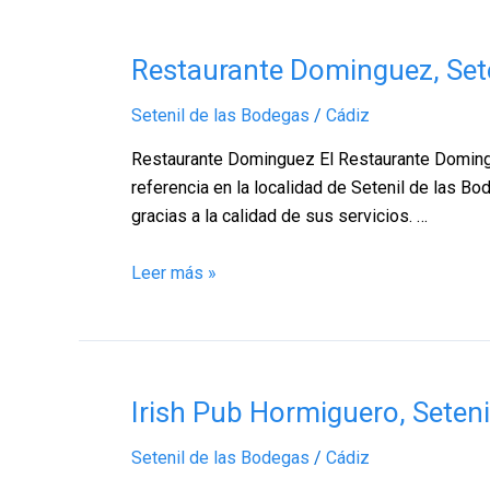
Restaurante
Restaurante Dominguez, Sete
Dominguez,
Setenil de las Bodegas
/
Cádiz
Setenil
de
Restaurante Dominguez El Restaurante Domingue
las
referencia en la localidad de Setenil de las Bo
Bodegas
gracias a la calidad de sus servicios. …
–
Cádiz
Leer más »
Irish
Irish Pub Hormiguero, Seteni
Pub
Setenil de las Bodegas
/
Cádiz
Hormiguero,