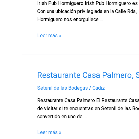
Setenil
Irish Pub Hormiguero Irish Pub Hormiguero es u
de
Con una ubicación privilegiada en la Calle Rda.,
las
Hormiguero nos enorgullece …
Bodegas
–
Leer más »
Cádiz
Restaurante
Restaurante Casa Palmero, S
Casa
Setenil de las Bodegas
/
Cádiz
Palmero,
Setenil
Restaurante Casa Palmero El Restaurante Casa 
de
de visitar si te encuentras en Setenil de las 
las
convertido en uno de …
Bodegas
–
Leer más »
Cádiz