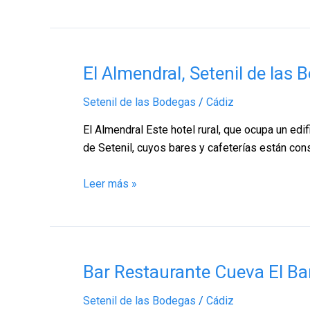
El
El Almendral, Setenil de las
Almendral,
Setenil de las Bodegas
/
Cádiz
Setenil
de
El Almendral Este hotel rural, que ocupa un edif
las
de Setenil, cuyos bares y cafeterías están con
Bodegas
–
Leer más »
Cádiz
Bar
Bar Restaurante Cueva El Ban
Restaurante
Setenil de las Bodegas
/
Cádiz
Cueva