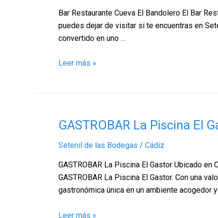
El
Bar Restaurante Cueva El Bandolero El Bar Rest
Bandolero,
puedes dejar de visitar si te encuentras en Se
Setenil
convertido en uno …
de
las
Leer más »
Bodegas
–
Cádiz
GASTROBAR
GASTROBAR La Piscina El Gas
La
Setenil de las Bodegas
/
Cádiz
Piscina
El
GASTROBAR La Piscina El Gastor Ubicado en Car
Gastor,
GASTROBAR La Piscina El Gastor. Con una valor
Setenil
gastronómica única en un ambiente acogedor y
de
las
Leer más »