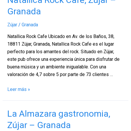
Rock
Granada
Cafe,
Zújar
Zújar
/
Granada
–
Granada
Natallica Rock Cafe Ubicado en Av. de los Baños, 38,
18811 Zújar, Granada, Natallica Rock Cafe es el lugar
perfecto para los amantes del rock. Situado en Zújar,
este pub ofrece una experiencia única para disfrutar de
buena música y un ambiente inigualable. Con una
valoración de 4,7 sobre 5 por parte de 73 clientes …
Leer más »
La
La Almazara gastronomia,
Almazara
Zújar – Granada
gastronomia,