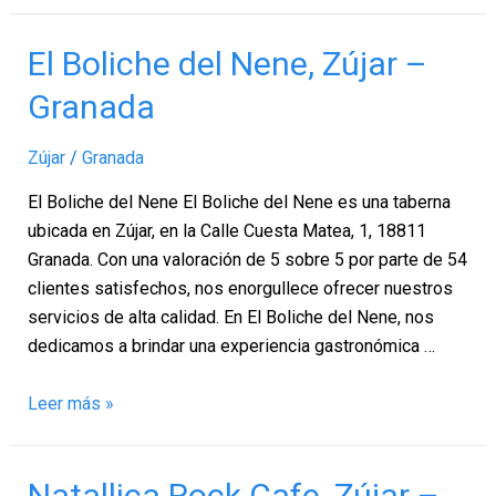
El
El Boliche del Nene, Zújar –
Boliche
Granada
del
Nene,
Zújar
/
Granada
Zújar
–
El Boliche del Nene El Boliche del Nene es una taberna
Granada
ubicada en Zújar, en la Calle Cuesta Matea, 1, 18811
Granada. Con una valoración de 5 sobre 5 por parte de 54
clientes satisfechos, nos enorgullece ofrecer nuestros
servicios de alta calidad. En El Boliche del Nene, nos
dedicamos a brindar una experiencia gastronómica …
Leer más »
Natallica
Natallica Rock Cafe, Zújar –