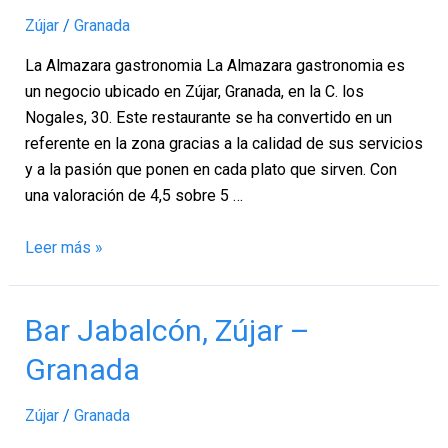
Zújar
Zújar
/
Granada
–
Granada
La Almazara gastronomia La Almazara gastronomia es
un negocio ubicado en Zújar, Granada, en la C. los
Nogales, 30. Este restaurante se ha convertido en un
referente en la zona gracias a la calidad de sus servicios
y a la pasión que ponen en cada plato que sirven. Con
una valoración de 4,5 sobre 5 …
Leer más »
Bar
Bar Jabalcón, Zújar –
Jabalcón,
Granada
Zújar
–
Zújar
/
Granada
Granada