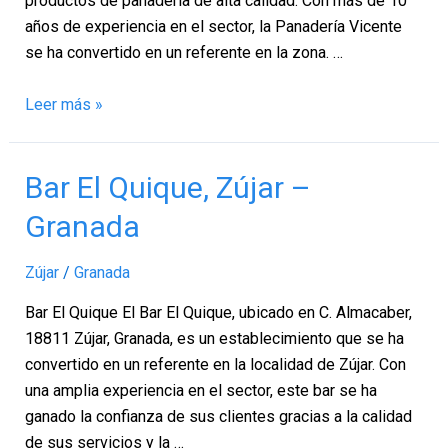
productos de panadería de alta calidad. Con más de 10
años de experiencia en el sector, la Panadería Vicente
se ha convertido en un referente en la zona. …
Leer más »
Bar
Bar El Quique, Zújar –
El
Granada
Quique,
Zújar
Zújar
/
Granada
–
Granada
Bar El Quique El Bar El Quique, ubicado en C. Almacaber,
18811 Zújar, Granada, es un establecimiento que se ha
convertido en un referente en la localidad de Zújar. Con
una amplia experiencia en el sector, este bar se ha
ganado la confianza de sus clientes gracias a la calidad
de sus servicios y la …