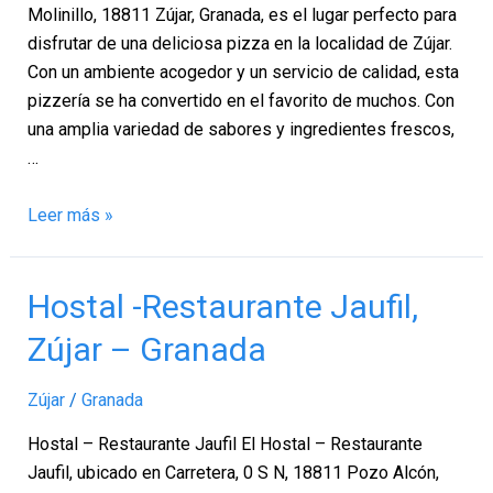
Molinillo, 18811 Zújar, Granada, es el lugar perfecto para
disfrutar de una deliciosa pizza en la localidad de Zújar.
Con un ambiente acogedor y un servicio de calidad, esta
pizzería se ha convertido en el favorito de muchos. Con
una amplia variedad de sabores y ingredientes frescos,
…
Leer más »
Hostal
Hostal -Restaurante Jaufil,
-
Zújar – Granada
Restaurante
Jaufil,
Zújar
/
Granada
Zújar
–
Hostal – Restaurante Jaufil El Hostal – Restaurante
Granada
Jaufil, ubicado en Carretera, 0 S N, 18811 Pozo Alcón,